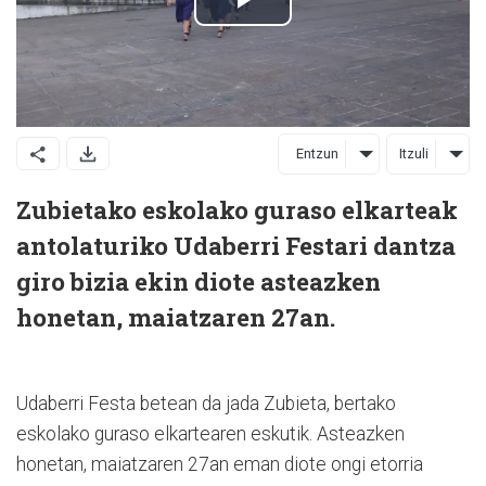
Entzun
Itzuli
Zubietako eskolako guraso elkarteak
antolaturiko Udaberri Festari dantza
giro bizia ekin diote asteazken
honetan, maiatzaren 27an.
Udaberri Festa betean da jada Zubieta, bertako
eskolako guraso elkartearen eskutik. Asteazken
honetan, maiatzaren 27an eman diote ongi etorria