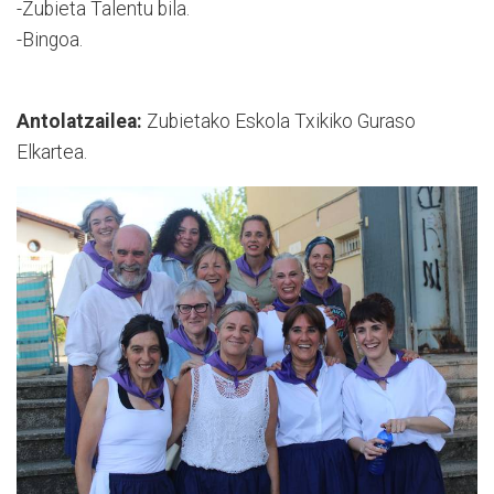
-Zubieta Talentu bila.
-Bingoa.
Antolatzailea:
Zubietako Eskola Txikiko Guraso
Elkartea.