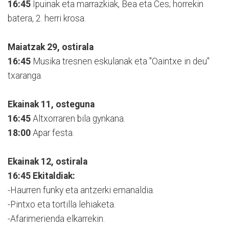
16:45
Ipuinak eta marrazkiak, Bea eta Ces; horrekin
batera, 2. herri krosa.
Maiatzak 29, ostirala
16:45
Musika tresnen eskulanak eta "Oaintxe in deu"
txaranga.
Ekainak 11, osteguna
16:45
Altxorraren bila gynkana.
18:00
Apar festa.
Ekainak 12, ostirala
16:45
Ekitaldiak:
-Haurren funky eta antzerki emanaldia.
-Pintxo eta tortilla lehiaketa.
-Afarimerienda elkarrekin.