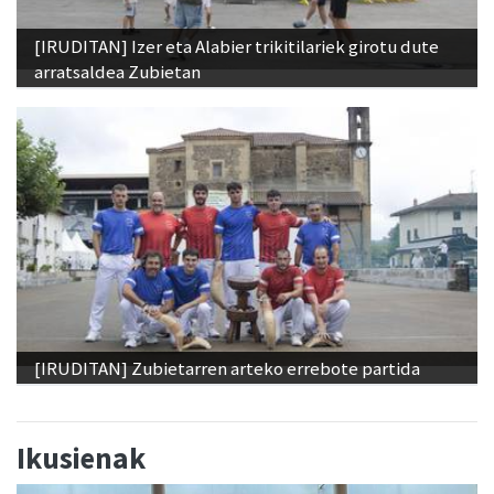
[IRUDITAN] Izer eta Alabier trikitilariek girotu dute
arratsaldea Zubietan
[IRUDITAN] Zubietarren arteko errebote partida
Ikusienak