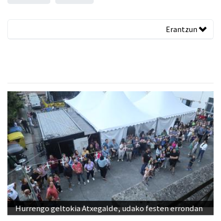
Erantzun
Hurrengo geltokia Atxegalde, udako festen errondan