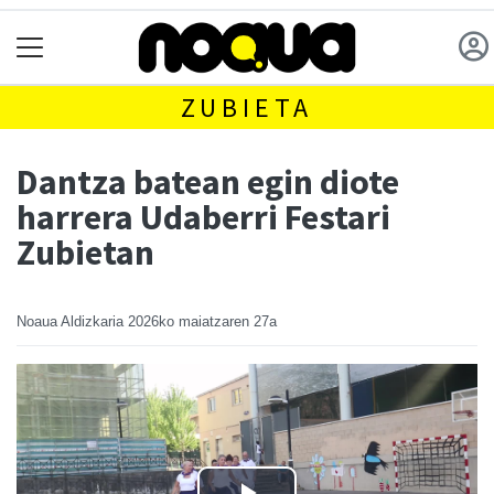
ZUBIETA
Dantza batean egin diote
harrera Udaberri Festari
Zubietan
Noaua Aldizkaria
2026ko maiatzaren 27a