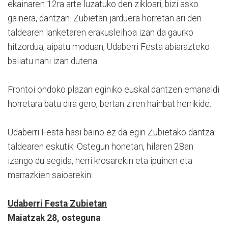
ekainaren 12ra arte luzatuko den zikloari; bizi asko
gainera, dantzan. Zubietan jarduera horretan ari den
taldearen lanketaren erakusleihoa izan da gaurko
hitzordua, aipatu moduan, Udaberri Festa abiarazteko
baliatu nahi izan dutena.
Frontoi ondoko plazan eginiko euskal dantzen emanaldi
horretara batu dira gero, bertan ziren hainbat herrikide.
Udaberri Festa hasi baino ez da egin Zubietako dantza
taldearen eskutik. Ostegun honetan, hilaren 28an
izango du segida, herri krosarekin eta ipuinen eta
marrazkien saioarekin:
Udaberri Festa Zubietan
Maiatzak 28, osteguna