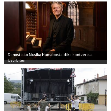
Donostiako Musika Hamabostaldiko kontzertua
Usurbilen