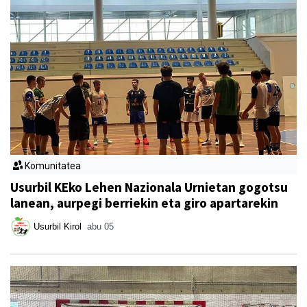
Komunitatea
Usurbil KEko Lehen Nazionala Urnietan gogotsu
lanean, aurpegi berriekin eta giro apartarekin
Usurbil Kirol
abu 05