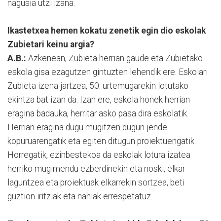
nagusia utzi izana.
Ikastetxea hemen kokatu zenetik egin dio eskolak
Zubietari keinu argia?
A.B.:
Azkenean, Zubieta herrian gaude eta Zubietako
eskola gisa ezagutzen gintuzten lehendik ere. Eskolari
Zubieta izena jartzea, 50. urtemugarekin lotutako
ekintza bat izan da. Izan ere, eskola honek herrian
eragina badauka, herritar asko pasa dira eskolatik.
Herrian eragina dugu mugitzen dugun jende
kopuruarengatik eta egiten ditugun proiektuengatik.
Horregatik, ezinbestekoa da eskolak lotura izatea
herriko mugimendu ezberdinekin eta noski, elkar
laguntzea eta proiektuak elkarrekin sortzea, beti
guztion iritziak eta nahiak errespetatuz.