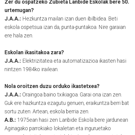
Zer du ospatzeko Zubieta Lanbide Eskolak bere 50.
urtemugan?
J.A.A.:
Hezkuntza mailan izan duen ibilbidea. Beti
eskola ospetsua izan da, punta-puntakoa. Nire garaian
ere hala zen.
Eskolan ikasitakoa zara?
J.A.A.:
Elektrizitatea eta automatizazioa ikasten hasi
nintzen 1984ko irailean.
Nola oroitzen duzu orduko ikastetxea?
J.A.A.:
Oraingoa baino txikiagoa. Garai ona izan zen.
Guk ere hazkuntza ezagutu genuen, eraikuntza berri bat
sortu zuten. Artean, eskola berria zen.
A.B.:
1975ean hasi zen Lanbide Eskola bere jardunean
Aginagako parrokiako lokaletan eta inguruetako