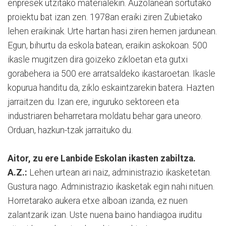
enpresek utzitako materialekin. Auzolanean sortutako
proiektu bat izan zen. 1978an eraiki ziren Zubietako
lehen eraikinak. Urte hartan hasi ziren hemen jardunean.
Egun, bihurtu da eskola batean, eraikin askokoan. 500
ikasle mugitzen dira goizeko zikloetan eta gutxi
gorabehera ia 500 ere arratsaldeko ikastaroetan. Ikasle
kopurua handitu da, ziklo eskaintzarekin batera. Hazten
jarraitzen du. Izan ere, inguruko sektoreen eta
industriaren beharretara moldatu behar gara uneoro.
Orduan, hazkun-tzak jarraituko du.
Aitor, zu ere Lanbide Eskolan ikasten zabiltza.
A.Z.:
Lehen urtean ari naiz, administrazio ikasketetan.
Gustura nago. Administrazio ikasketak egin nahi nituen.
Horretarako aukera etxe alboan izanda, ez nuen
zalantzarik izan. Uste nuena baino handiagoa iruditu