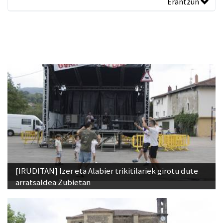
Erantzun
[IRUDITAN] Izer eta Alabier trikitilariek girotu dute
arratsaldea Zubietan