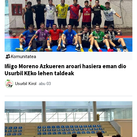
Komunitatea
Iñigo Moreno Azkueren aroari hasiera eman dio
Usurbil KEko lehen taldeak
Usurbil Kirol
abu 03