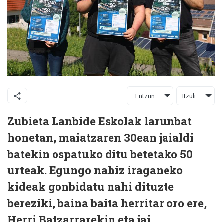
Entzun
Itzuli
Zubieta Lanbide Eskolak larunbat
honetan, maiatzaren 30ean jaialdi
batekin ospatuko ditu betetako 50
urteak. Egungo nahiz iraganeko
kideak gonbidatu nahi dituzte
bereziki, baina baita herritar oro ere,
Herri Batzarrarekin eta jai