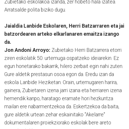
Zubietako eskolakoa izanda, zer hobeto hala izatea.
Arratsalde polita biziko dugu.
Jaialdia Lanbide Eskolaren, Herri Batzarraren eta jai
batzordearen arteko elkarlanaren emaitza izango
da.
Jon Andoni Arroyo:
Zubietako Herri Batzarrera etorri
ziren eskolatik 50. urtemuga ospatzeko ideiarekin. Ez
egun honetarako bakarrik, hilero zerbait egin nahi zuten.
Gure aldetik prestasun osoa egon da. Eredu izan da
eskola Lanbide Heziketan. Orain, urtemugaren harira,
gainera, Zubietaren izena jarri izana eta herriaren izena
hemendik kanpo, haratago eramate hori hezkuntza
mailan ere nabarmentzekoa da. Eskertzekoa da baita,
gure aldetik urtean zehar eskainitako "Akelarre"
dokumentalaren proiekziorako eskolak bere areto