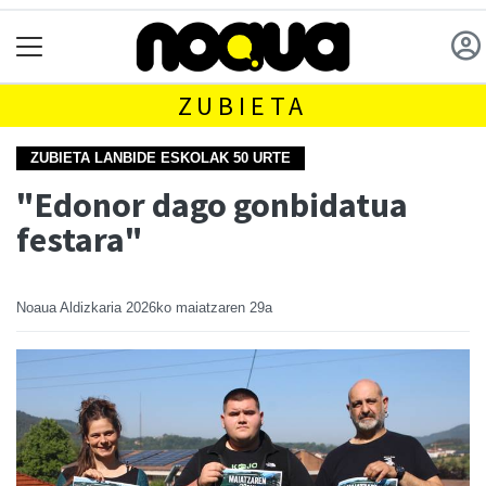
ZUBIETA
ZUBIETA LANBIDE ESKOLAK 50 URTE
"Edonor dago gonbidatua
festara"
Noaua Aldizkaria
2026ko maiatzaren 29a