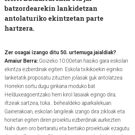
batzordearekin lankidetzan
antolaturiko ekintzetan parte
hartzera.
Zer osagai izango ditu 50. urtemuga jaialdiak?
Amaiur Berra:
Goizeko 10:00etan hasiko gara eskolan
ekintza ezberdinak egiten. Eskola txikikoekin eginiko
lanketatik proposatu zituzten jolasak guk antolatzea.
Horrekin sortu dugu ginkana moduko bat.
Helduxeagoentzako herri kirol lasaiak egingo dira;
iltzeak sartzea, toka... behealdeko aparkalekuan.
Gainerakoan, eskolan langileak izango dira zikloak eta
horietan egiten diren proiektu ezberdinak aurkezten.
Nahi duen oro bertaratu eta bertako proiektuak ezagutu