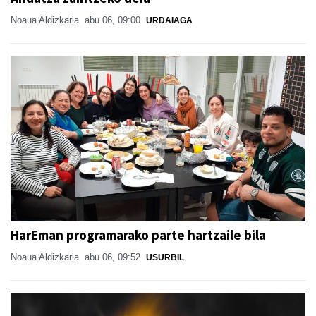
Noaua Aldizkaria
abu 06, 09:00
URDAIAGA
HarEman programarako parte hartzaile bila
Noaua Aldizkaria
abu 06, 09:52
USURBIL