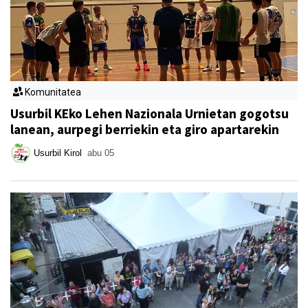
Komunitatea
Usurbil KEko Lehen Nazionala Urnietan gogotsu
lanean, aurpegi berriekin eta giro apartarekin
Usurbil Kirol
abu 05