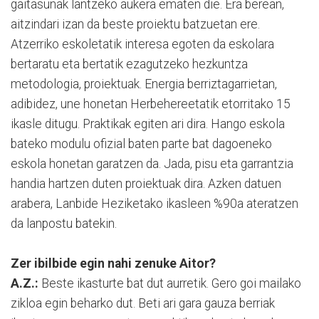
gaitasunak lantzeko aukera ematen die. Era berean,
aitzindari izan da beste proiektu batzuetan ere.
Atzerriko eskoletatik interesa egoten da eskolara
bertaratu eta bertatik ezagutzeko hezkuntza
metodologia, proiektuak. Energia berriztagarrietan,
adibidez, une honetan Herbehereetatik etorritako 15
ikasle ditugu. Praktikak egiten ari dira. Hango eskola
bateko modulu ofizial baten parte bat dagoeneko
eskola honetan garatzen da. Jada, pisu eta garrantzia
handia hartzen duten proiektuak dira. Azken datuen
arabera, Lanbide Heziketako ikasleen %90a ateratzen
da lanpostu batekin.
Zer ibilbide egin nahi zenuke Aitor?
A.Z.:
Beste ikasturte bat dut aurretik. Gero goi mailako
zikloa egin beharko dut. Beti ari gara gauza berriak