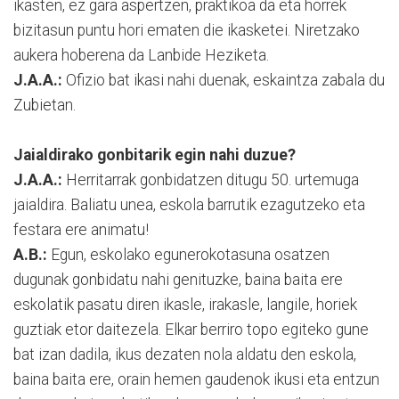
ikasten, ez gara aspertzen, praktikoa da eta horrek
bizitasun puntu hori ematen die ikasketei. Niretzako
aukera hoberena da Lanbide Heziketa.
J.A.A.:
Ofizio bat ikasi nahi duenak, eskaintza zabala du
Zubietan.
Jaialdirako gonbitarik egin nahi duzue?
J.A.A.:
Herritarrak gonbidatzen ditugu 50. urtemuga
jaialdira. Baliatu unea, eskola barrutik ezagutzeko eta
festara ere animatu!
A.B.:
Egun, eskolako egunerokotasuna osatzen
dugunak gonbidatu nahi genituzke, baina baita ere
eskolatik pasatu diren ikasle, irakasle, langile, horiek
guztiak etor daitezela. Elkar berriro topo egiteko gune
bat izan dadila, ikus dezaten nola aldatu den eskola,
baina baita ere, orain hemen gaudenok ikusi eta entzun