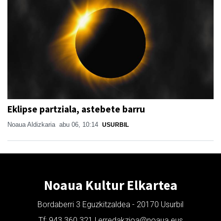
Eklipse partziala, astebete barru
Noaua Aldizkaria
abu 06, 10:14
USURBIL
Noaua Kultur Elkartea
Bordaberri 3 Eguzkitzaldea - 20170 Usurbil
Tf: 943 360 321 | erredakzioa@noaua.eus