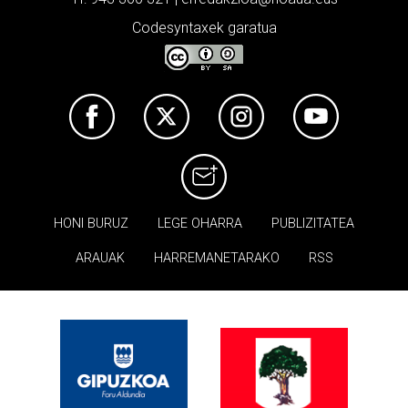
Codesyntaxek garatua
HONI BURUZ
LEGE OHARRA
PUBLIZITATEA
ARAUAK
HARREMANETARAKO
RSS