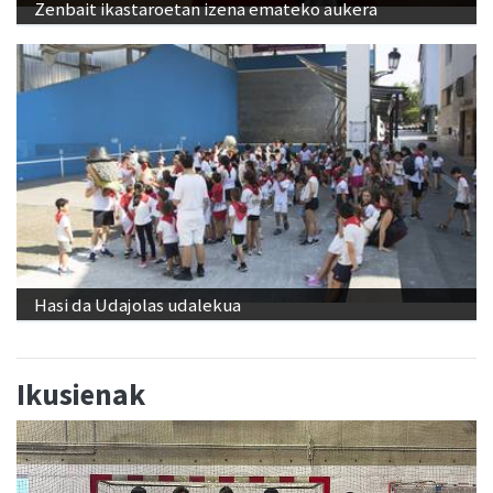
Zenbait ikastaroetan izena emateko aukera
Hasi da Udajolas udalekua
Ikusienak