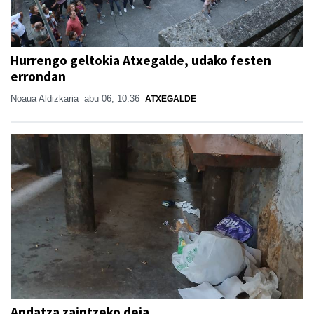
Hurrengo geltokia Atxegalde, udako festen
errondan
Noaua Aldizkaria
abu 06, 10:36
ATXEGALDE
Andatza zaintzeko deia