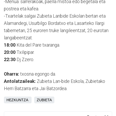
-Menua: sarrerakoak, paella mistoa edo begetala eta
postrea eta kafea.
-Txartelak salgai Zubieta Lanbide Eskolan bertan eta
Alamandegi, Usurbilgo Bordatxo eta Lasarteko Ilargi
tabernetan, 25 euroren truke langileentzat, 20 eurotan
langabeentzat.
18:00
Kita del Pare txaranga.
20:00
Txilipipar.
22:30
Dj Zzero.
Oharra:
txosna egongo da.
Antolatzaileak:
Zubieta Lan-bide Eskola, Zubietako
Herri Batzarra eta Jai Batzordea.
HEZKUNTZA
ZUBIETA