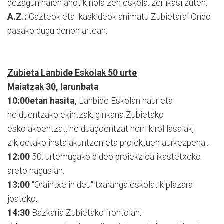
dezagun haien ahotik nola zen eskola, zer ikasi zuten.
A.Z.:
Gazteok eta ikaskideok animatu Zubietara! Ondo
pasako dugu denon artean.
Zubieta Lanbide Eskolak 50 urte
Maiatzak 30, larunbata
10:00etan hasita,
Lanbide Eskolan haur eta
helduentzako ekintzak: ginkana Zubietako
eskolakoentzat, helduagoentzat herri kirol lasaiak,
zikloetako instalakuntzen eta proiektuen aurkezpena...
12:00
50. urtemugako bideo proiekzioa ikastetxeko
areto nagusian.
13:00
"Oraintxe in deu" txaranga eskolatik plazara
joateko.
14:30
Bazkaria Zubietako frontoian: