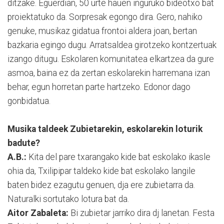
ditzake. Eguerdian, 50 urte hauen inguruko bideotxo bat
proiektatuko da. Sorpresak egongo dira. Gero, nahiko
genuke, musikaz gidatua frontoi aldera joan, bertan
bazkaria egingo dugu. Arratsaldea girotzeko kontzertuak
izango ditugu. Eskolaren komunitatea elkartzea da gure
asmoa, baina ez da zertan eskolarekin harremana izan
behar, egun horretan parte hartzeko. Edonor dago
gonbidatua.
Musika taldeek Zubietarekin, eskolarekin loturik
badute?
A.B.:
Kita del pare txarangako kide bat eskolako ikasle
ohia da, Txilipipar taldeko kide bat eskolako langile
baten bidez ezagutu genuen, dja ere zubietarra da.
Naturalki sortutako lotura bat da.
Aitor Zabaleta:
Bi zubietar jarriko dira dj lanetan. Festa