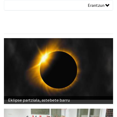
Erantzun
Eklipse partziala, astebete barru