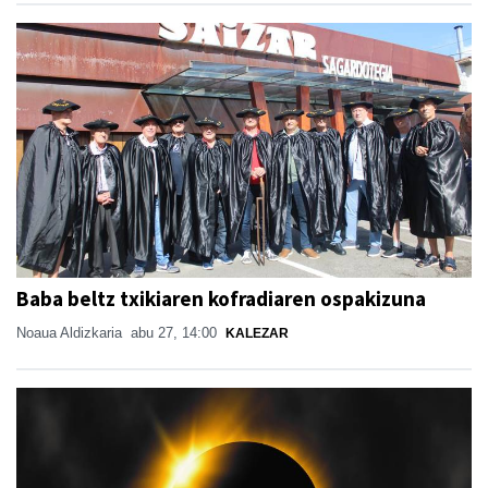
Baba beltz txikiaren kofradiaren ospakizuna
Noaua Aldizkaria
abu 27, 14:00
KALEZAR