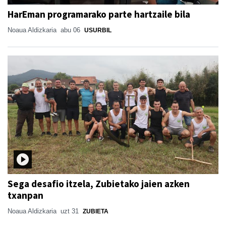
HarEman programarako parte hartzaile bila
Noaua Aldizkaria
abu 06
USURBIL
Sega desafio itzela, Zubietako jaien azken
txanpan
Noaua Aldizkaria
uzt 31
ZUBIETA