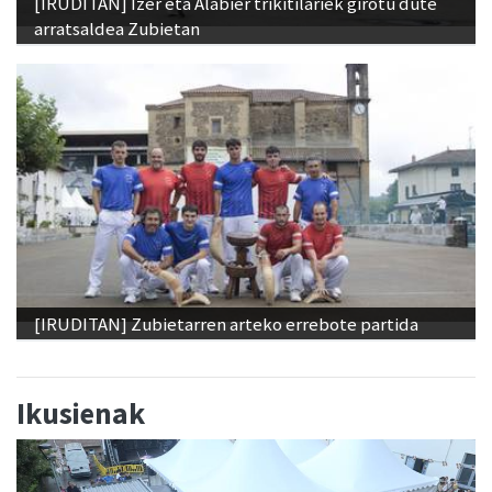
[IRUDITAN] Izer eta Alabier trikitilariek girotu dute
arratsaldea Zubietan
[IRUDITAN] Zubietarren arteko errebote partida
Ikusienak