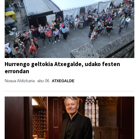
Hurrengo geltokia Atxegalde, udako festen
errondan
Noaua Aldizkaria
abu 06
ATXEGALDE