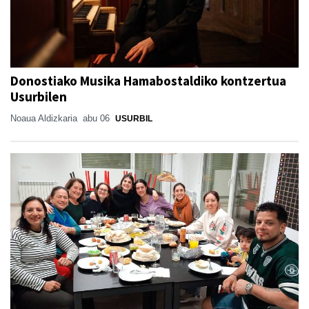
Donostiako Musika Hamabostaldiko kontzertua
Usurbilen
Noaua Aldizkaria
abu 06
USURBIL