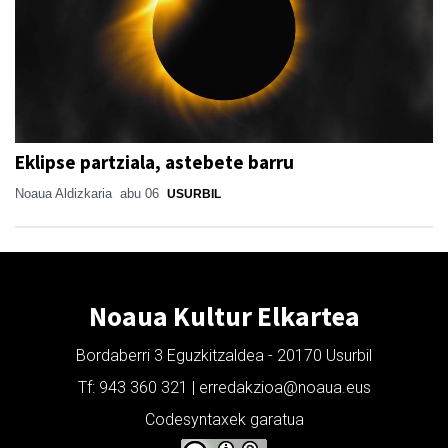
Eklipse partziala, astebete barru
Noaua Aldizkaria
abu 06
USURBIL
Noaua Kultur Elkartea
Bordaberri 3 Eguzkitzaldea - 20170 Usurbil
Tf: 943 360 321 | erredakzioa@noaua.eus
Codesyntaxek garatua