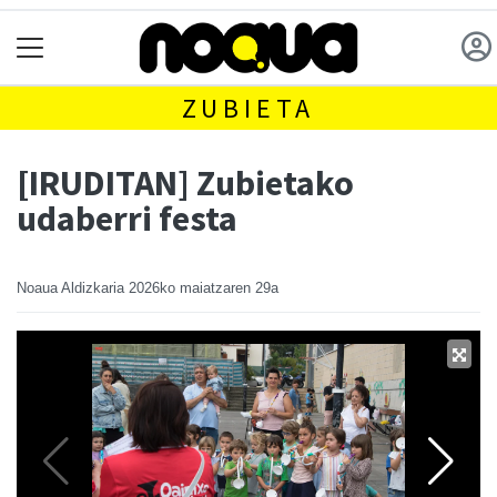
ZUBIETA
[IRUDITAN] Zubietako
udaberri festa
Noaua Aldizkaria
2026ko maiatzaren 29a