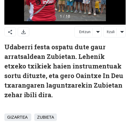
Entzun
Itzuli
Udaberri festa ospatu dute gaur
arratsaldean Zubietan. Lehenik
etxeko txikiek haien instrumentuak
sortu dituzte, eta gero Oaintxe In Deu
txarangaren laguntzarekin Zubietan
zehar ibili dira.
GIZARTEA
ZUBIETA