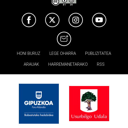
HONI BURUZ
LEGE OHARRA
PUBLIZITATEA
ARAUAK
HARREMANETARAKO
RSS