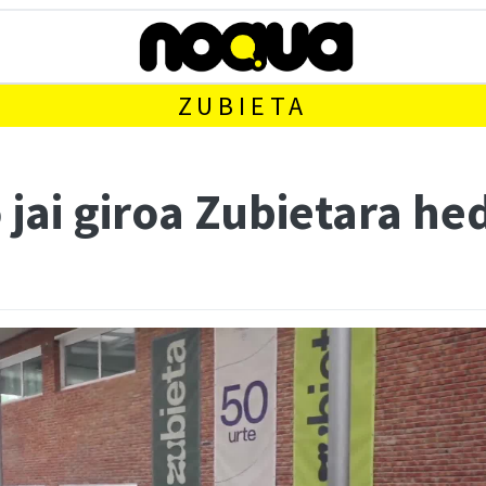
ZUBIETA
jai giroa Zubietara he