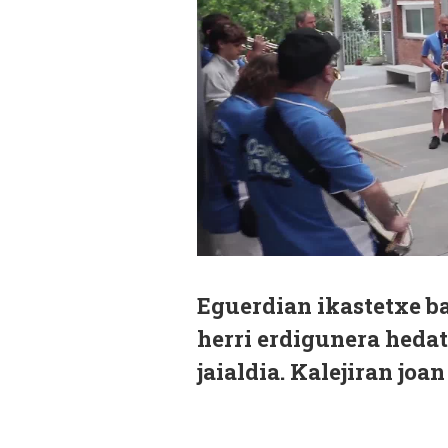
Eguerdian ikastetxe ba
herri erdigunera heda
jaialdia. Kalejiran joa