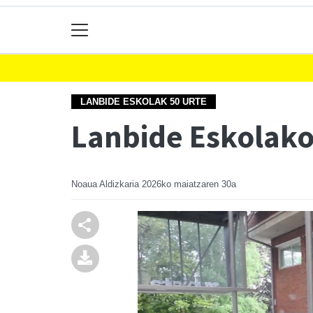
LANBIDE ESKOLAK 50 URTE
Lanbide Eskolako 
Noaua Aldizkaria
2026ko maiatzaren 30a