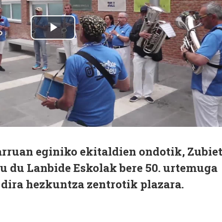
rruan eginiko ekitaldien ondotik, Zubie
tu du Lanbide Eskolak bere 50. urtemuga
n dira hezkuntza zentrotik plazara.