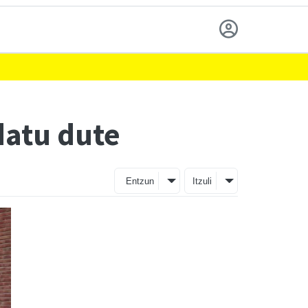
datu dute
Entzun
Itzuli