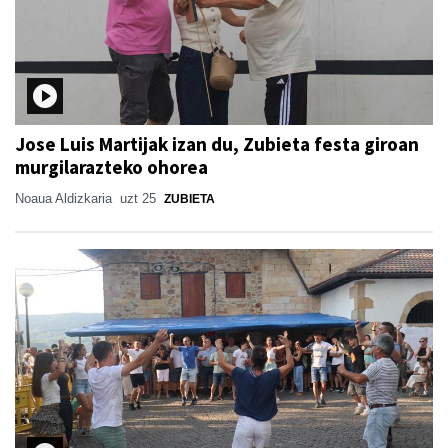
Jose Luis Martijak izan du, Zubieta festa giroan
murgilarazteko ohorea
Noaua Aldizkaria
uzt 25
ZUBIETA