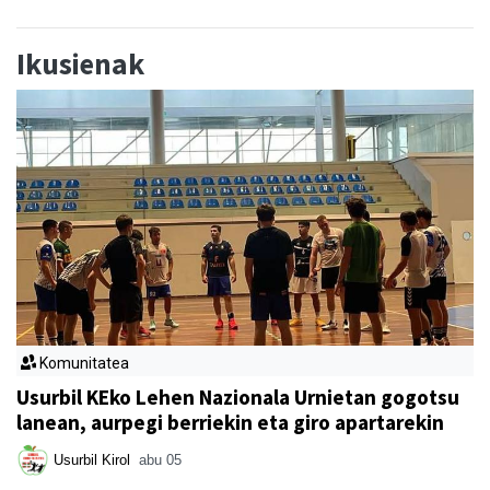
Ikusienak
Komunitatea
Usurbil KEko Lehen Nazionala Urnietan gogotsu
lanean, aurpegi berriekin eta giro apartarekin
Usurbil Kirol
abu 05