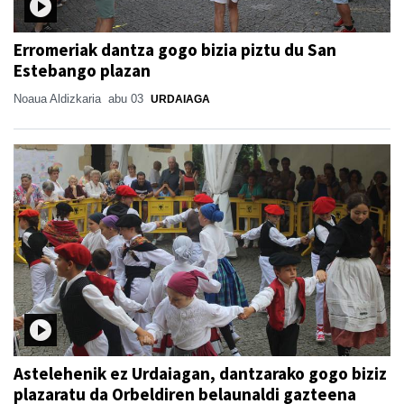
Erromeriak dantza gogo bizia piztu du San
Estebango plazan
Noaua Aldizkaria
abu 03
URDAIAGA
Astelehenik ez Urdaiagan, dantzarako gogo biziz
plazaratu da Orbeldiren belaunaldi gazteena