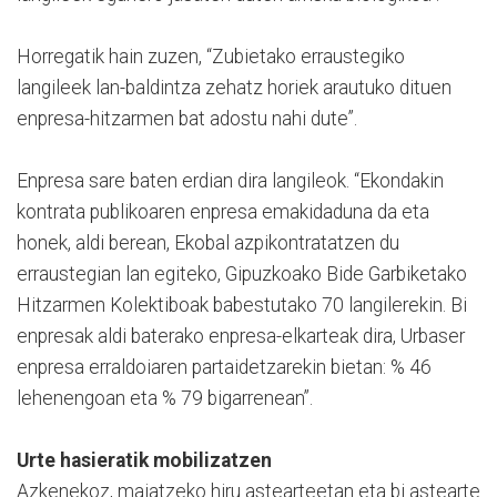
Horregatik hain zuzen, “Zubietako erraustegiko
langileek lan-baldintza zehatz horiek arautuko dituen
enpresa-hitzarmen bat adostu nahi dute”.
Enpresa sare baten erdian dira langileok. “Ekondakin
kontrata publikoaren enpresa emakidaduna da eta
honek, aldi berean, Ekobal azpikontratatzen du
erraustegian lan egiteko, Gipuzkoako Bide Garbiketako
Hitzarmen Kolektiboak babestutako 70 langilerekin. Bi
enpresak aldi baterako enpresa-elkarteak dira, Urbaser
enpresa erraldoiaren partaidetzarekin bietan: % 46
lehenengoan eta % 79 bigarrenean”.
Urte hasieratik mobilizatzen
Azkenekoz, maiatzeko hiru astearteetan eta bi astearte