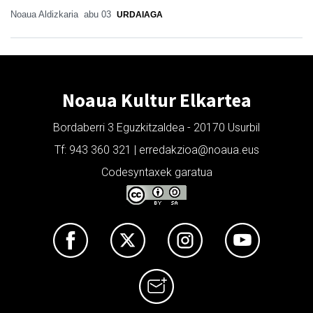
Noaua Aldizkaria
abu 03
URDAIAGA
Noaua Kultur Elkartea
Bordaberri 3 Eguzkitzaldea - 20170 Usurbil
Tf: 943 360 321 | erredakzioa@noaua.eus
Codesyntaxek garatua