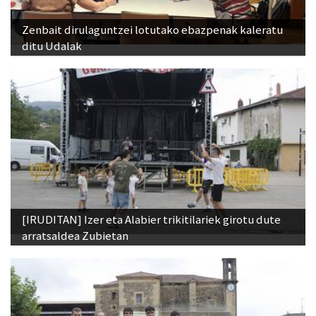
Zenbait dirulaguntzei lotutako ebazpenak kaleratu
ditu Udalak
[IRUDITAN] Izer eta Alabier trikitilariek girotu dute
arratsaldea Zubietan