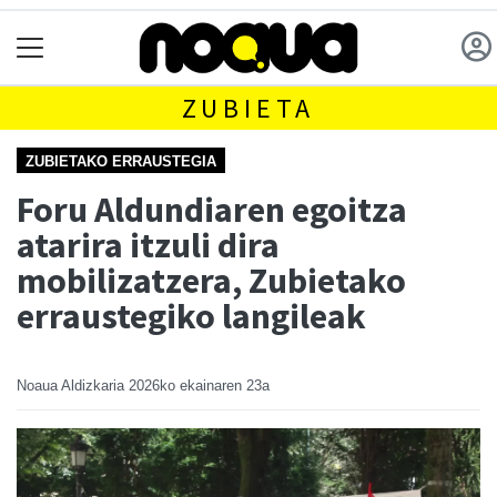
ZUBIETA
ZUBIETAKO ERRAUSTEGIA
Foru Aldundiaren egoitza
atarira itzuli dira
mobilizatzera, Zubietako
erraustegiko langileak
Noaua Aldizkaria
2026ko ekainaren 23a