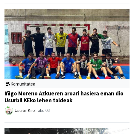
Komunitatea
Iñigo Moreno Azkueren aroari hasiera eman dio
Usurbil KEko lehen taldeak
Usurbil Kirol
abu 03