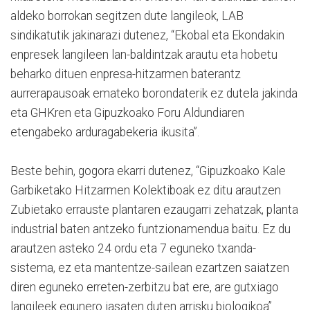
aldeko borrokan segitzen dute langileok, LAB
sindikatutik jakinarazi dutenez, “Ekobal eta Ekondakin
enpresek langileen lan-baldintzak arautu eta hobetu
beharko dituen enpresa-hitzarmen baterantz
aurrerapausoak emateko borondaterik ez dutela jakinda
eta GHKren eta Gipuzkoako Foru Aldundiaren
etengabeko arduragabekeria ikusita”.
Beste behin, gogora ekarri dutenez, “Gipuzkoako Kale
Garbiketako Hitzarmen Kolektiboak ez ditu arautzen
Zubietako errauste plantaren ezaugarri zehatzak, planta
industrial baten antzeko funtzionamendua baitu. Ez du
arautzen asteko 24 ordu eta 7 eguneko txanda-
sistema, ez eta mantentze-sailean ezartzen saiatzen
diren eguneko erreten-zerbitzu bat ere, are gutxiago
langileek egunero jasaten duten arrisku biologikoa”.