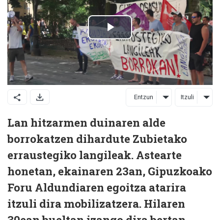
Entzun
Itzuli
Lan hitzarmen duinaren alde
borrokatzen dihardute Zubietako
erraustegiko langileak. Astearte
honetan, ekainaren 23an, Gipuzkoako
Foru Aldundiaren egoitza atarira
itzuli dira mobilizatzera. Hilaren
30ean bueltan izango dira bertan.