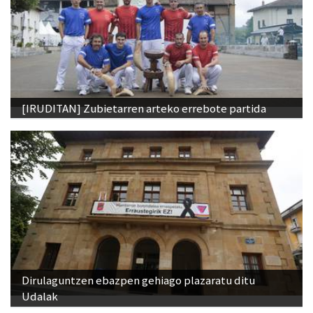
[IRUDITAN] Zubietarren arteko errebote partida
Dirulaguntzen ebazpen gehiago plazaratu ditu
Udalak