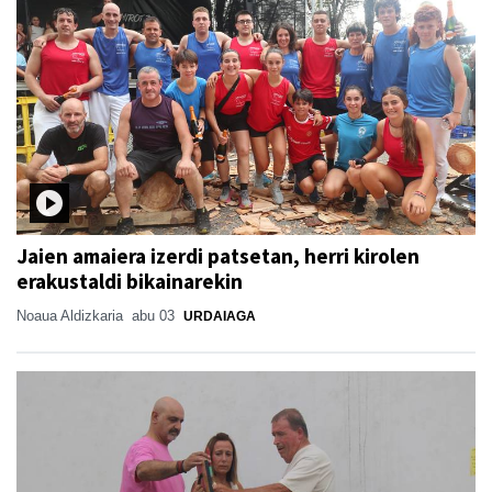
Jaien amaiera izerdi patsetan, herri kirolen
erakustaldi bikainarekin
Noaua Aldizkaria
abu 03
URDAIAGA