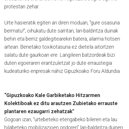
protestan zehar.
Urte hasieratik egiten ari diren moduan, "gure osasuna
bermatu!", oihukatu dute sarritan, lan-baldintza duinak
behin eta berriz galdegitearekin batera, alarma hotsen
artean. Benetako toxikotasuna ez dietela aitortzen
salatu dute gaurkoan ere. Langileen batzordeak bizi
duten egoeraren erantzuletzat jo dute erraustegia
kudeaturiko enpresak nahiz Gipuzkoako Foru Aldundia.
“Gipuzkoako Kale Garbiketako Hitzarmen
Kolektiboak ez ditu arautzen Zubietako errauste
plantaren ezaugarri zehatzak"
Gogoan izan, “urtebeteko etengabeko bileren eta lau
hilabeteko mobilizazioen ondoren” lan-baldintza duinen