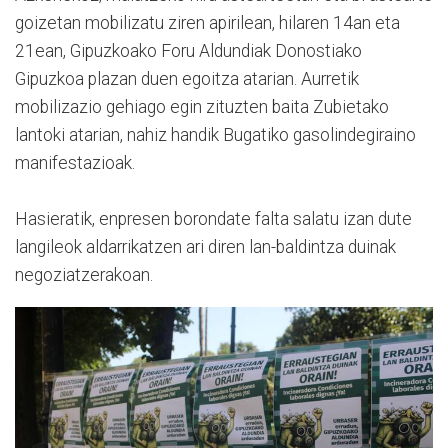
goizetan mobilizatu ziren apirilean, hilaren 14an eta
21ean, Gipuzkoako Foru Aldundiak Donostiako
Gipuzkoa plazan duen egoitza atarian. Aurretik
mobilizazio gehiago egin zituzten baita Zubietako
lantoki atarian, nahiz handik Bugatiko gasolindegiraino
manifestazioak.
Hasieratik, enpresen borondate falta salatu izan dute
langileok aldarrikatzen ari diren lan-baldintza duinak
negoziatzerakoan.