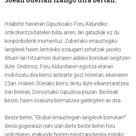
Hilabete hasieran Gipuzkoako Foru Aldundiko
ordezkaritza batekin bildu arren, lan gatazkak ez du
konponbiderik momentuz. Zubietako erraustegiko
langileek haien lantokiko ezaugarri zehatzak jasoko
dituen lan hitzarmen duinaren aldeko borrokan segitzen
dute. Ondorioz, Foru Aldundiaren egoitza atarian
mobilizatu dira berriz astearte goiz honetan, ekainaren
23an. Hilaren 30erako berriz deitu dute elkarretaratzea
toki berean, Donostiako Gipuzkoa plazan. Besteak
beste, haien osasuna bermatzea galdegiten ari dira.
Beste behin, "Ekobal erraustegian langileok borrokan!"
direla gogorarazi nahi izan diete beste behin foru
ordezkariei, erakunde horren egoitzara begira eginiko