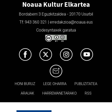
Noaua Kultur Elkartea
Bordaberri 3 Eguzkitzaldea - 20170 Usurbil
Tf: 943 360 321 | erredakzioa@noaua.eus
Codesyntaxek garatua
HONI BURUZ
LEGE OHARRA
PUBLIZITATEA
ARAUAK
HARREMANETARAKO
RSS