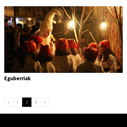
Eguberriak
«
1
2
3
»