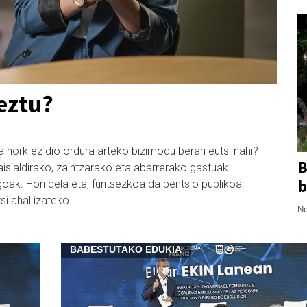
eztu?
a nork ez dio ordura arteko bizimodu berari eutsi nahi?
B
 aisialdirako, zaintzarako eta abarrerako gastuak
b
iagoak. Hori dela eta, funtsezkoa da pentsio publikoa
si ahal izateko.
No
BABESTUTAKO EDUKIA