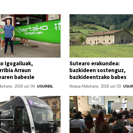
o Igogailuak,
Sutearo erakundea:
ribia Arraun
bazkideen sostenguz,
earen babesle
bazkideentzako babes
dizkaria
2018 uzt 04
Noaua Aldizkaria
2018 uzt 03
USURBIL
USUR