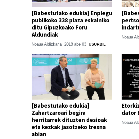
[Babestutako edukia] Enplegu
[Babes
publikoko 338 plaza eskainiko
pertso
ditu Gipuzkoako Foru
indart
Aldundiak
Noaua Al
Noaua Aldizkaria
2018 abe 03
USURBIL
[Babestutako edukia]
Etorki
Zahartzaroari begira
dator 
herritarrek dituzten desioak
Noaua Al
eta kezkak jasotzeko tresna
abian