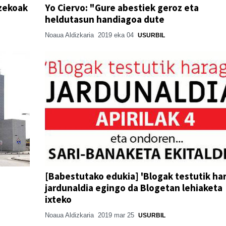
tzekoak
Yo Ciervo: "Gure abestiek geroz eta
heldutasun handiagoa dute
Noaua Aldizkaria
2019 eka 04
USURBIL
[Babestutako edukia] 'Blogak testutik ha
jardunaldia egingo da Blogetan lehiaketa
ixteko
Noaua Aldizkaria
2019 mar 25
USURBIL