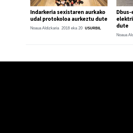
Indarkeria sexistaren aurkako
Dbus-
udal protokoloa aurkeztu dute
elektr
dute
Noaua Aldizkaria
2018 eka 20
USURBIL
Noaua Al