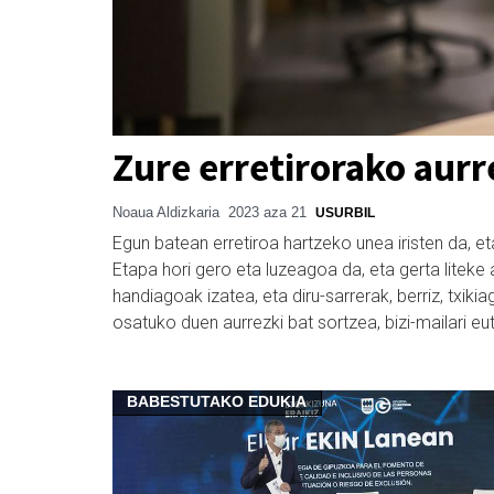
Zure erretirorako aurr
Noaua Aldizkaria
2023 aza 21
USURBIL
Egun batean erretiroa hartzeko unea iristen da, et
Etapa hori gero eta luzeagoa da, eta gerta liteke
handiagoak izatea, eta diru-sarrerak, berriz, txik
osatuko duen aurrezki bat sortzea, bizi-mailari eut
BABESTUTAKO EDUKIA