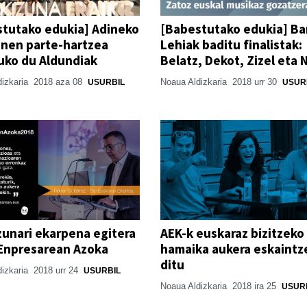
tutako edukia] Adineko
[Babestutako edukia] B
nen parte-hartzea
Lehiak baditu finalistak:
uko du Aldundiak
Belatz, Dekot, Zizel eta 
dizkaria
2018 aza 08
Noaua Aldizkaria
2018 urr 30
USURBIL
USUR
zunari ekarpena egitera
AEK-k euskaraz bizitzeko
Enpresarean Azoka
hamaika aukera eskaintz
ditu
dizkaria
2018 urr 24
USURBIL
Noaua Aldizkaria
2018 ira 25
USUR