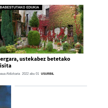
BABESTUTAKO EDUKIA
ergara, ustekabez betetako
isita
aua Aldizkaria
2022 abu 01
USURBIL