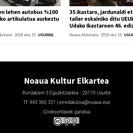
en lehen autobus %100
35 ikastaro, jardunaldi e
iko artikulatua aurkeztu
tailer eskainiko ditu UEU
Udako Ikastaroen 46. edi
dizkaria
2018 eka 15
Noaua Aldizkaria
2018 eka 15
USURBIL
USU
Noaua Kultur Elkartea
Bordaberri 3 Eguzkitzaldea - 20170 Usurbil
Tf: 943 360 321 | erredakzioa@noaua.eus
Codesyntaxek garatua