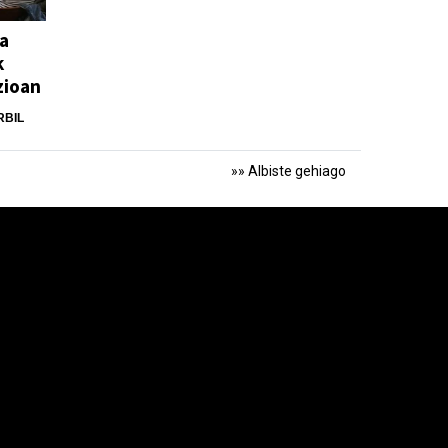
ta
k
zioan
RBIL
»» Albiste gehiago