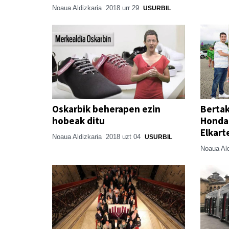
Noaua Aldizkaria
2018 urr 29
USURBIL
Oskarbik beherapen ezin
Bertak
hobeak ditu
Hondar
Elkart
Noaua Aldizkaria
2018 uzt 04
USURBIL
Noaua Al