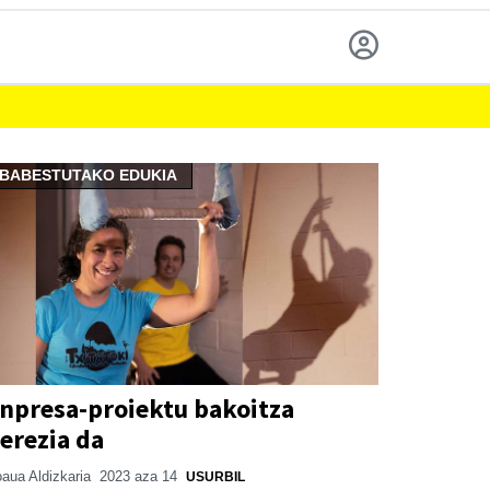
BABESTUTAKO EDUKIA
npresa-proiektu bakoitza
erezia da
aua Aldizkaria
2023 aza 14
USURBIL