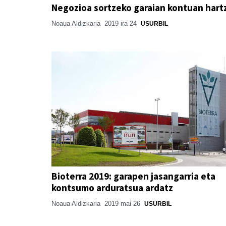
Negozioa sortzeko garaian kontuan har
Noaua Aldizkaria
2019 ira 24
USURBIL
Bioterra 2019: garapen jasangarria eta
kontsumo arduratsua ardatz
Noaua Aldizkaria
2019 mai 26
USURBIL