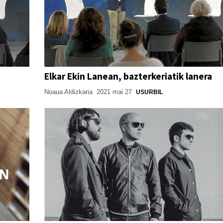
Elkar Ekin Lanean, bazterkeriatik lanera
Noaua Aldizkaria
2021 mai 27
USURBIL