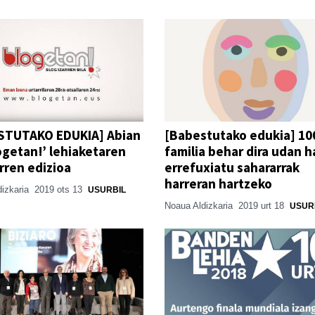
STUTAKO EDUKIA] Abian
[Babestutako edukia] 10
ogetan!’ lehiaketaren
familia behar dira udan h
rren edizioa
errefuxiatu sahararrak
harreran hartzeko
dizkaria
2019 ots 13
USURBIL
Noaua Aldizkaria
2019 urt 18
USUR