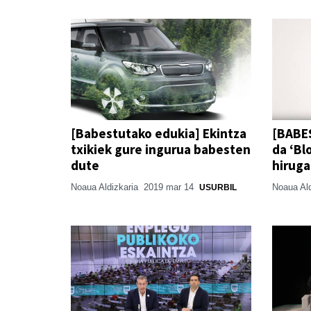
[Babestutako edukia] Ekintza
[BABE
txikiek gure ingurua babesten
da ‘Bl
dute
hiruga
Noaua Aldizkaria
2019 mar 14
Noaua Al
USURBIL