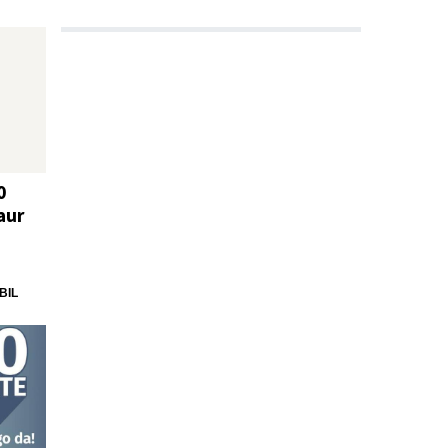
0
aur
BIL