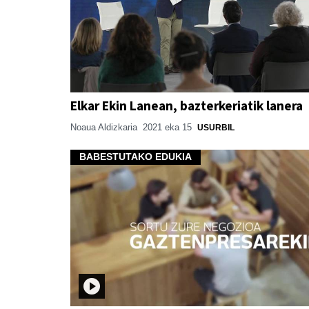
Elkar Ekin Lanean, bazterkeriatik lanera
Noaua Aldizkaria
2021 eka 15
USURBIL
BABESTUTAKO EDUKIA