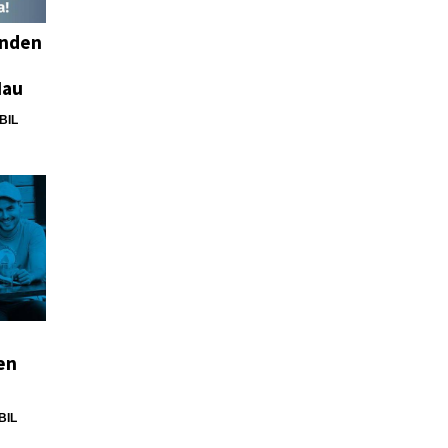
anden
Nau
BIL
en
BIL