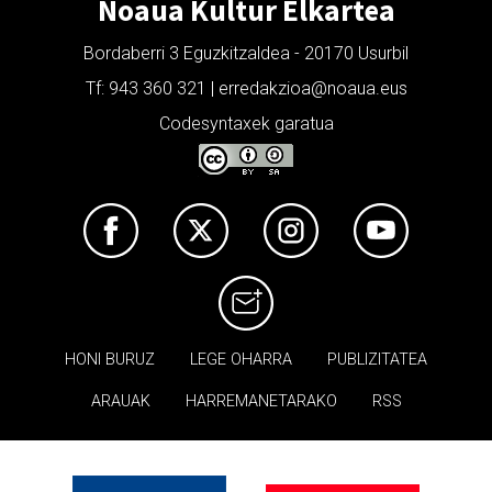
Noaua Kultur Elkartea
Bordaberri 3 Eguzkitzaldea - 20170 Usurbil
Tf: 943 360 321 | erredakzioa@noaua.eus
Codesyntaxek garatua
HONI BURUZ
LEGE OHARRA
PUBLIZITATEA
ARAUAK
HARREMANETARAKO
RSS