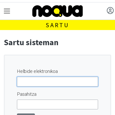
SARTU
Sartu sisteman
Helbide elektronikoa
Pasahitza