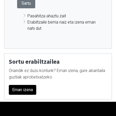
Pasahitza ahaztu zait
Erabiltzaile berria naiz eta izena eman
nahi dut
Sortu erabiltzailea
Oraindik ez duzu konturik? Eman izena, gure abantaila
guztiak aprobetxatzeko.