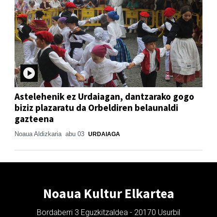
Astelehenik ez Urdaiagan, dantzarako gogo
biziz plazaratu da Orbeldiren belaunaldi
gazteena
Noaua Aldizkaria
abu 03
URDAIAGA
Noaua Kultur Elkartea
Bordaberri 3 Eguzkitzaldea - 20170 Usurbil