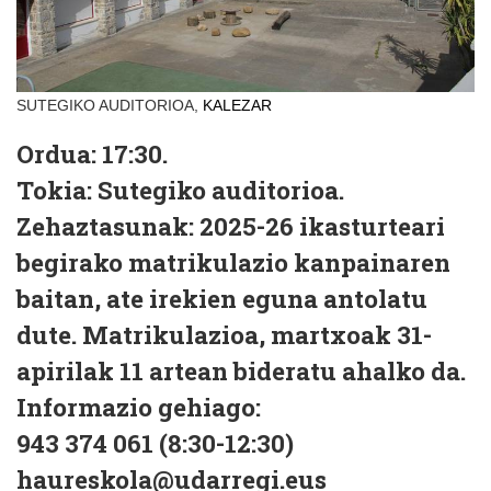
SUTEGIKO AUDITORIOA,
KALEZAR
Ordua:
17:30.
Tokia:
Sutegiko auditorioa.
Zehaztasunak:
2025-26 ikasturteari
begirako matrikulazio kanpainaren
baitan, ate irekien eguna antolatu
dute. Matrikulazioa, martxoak 31-
apirilak 11 artean bideratu ahalko da.
Informazio gehiago:
943 374 061 (8:30-12:30)
haureskola@udarregi.eus