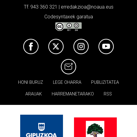
Tf: 943 360 321 | erredakzioa@noaua.eus
Codesyntaxek garatua
HONI BURUZ
LEGE OHARRA
PUBLIZITATEA
ARAUAK
HARREMANETARAKO
RSS