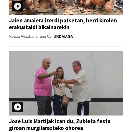
Jaien amaiera izerdi patsetan, herri kirolen
erakustaldi bikainarekin
Noaua Aldizkaria
abu 03
URDAIAGA
Jose Luis Martijak izan du, Zubieta festa
giroan murgilarazteko ohorea