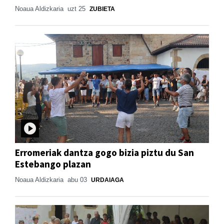
Noaua Aldizkaria
uzt 25
ZUBIETA
Erromeriak dantza gogo bizia piztu du San
Estebango plazan
Noaua Aldizkaria
abu 03
URDAIAGA