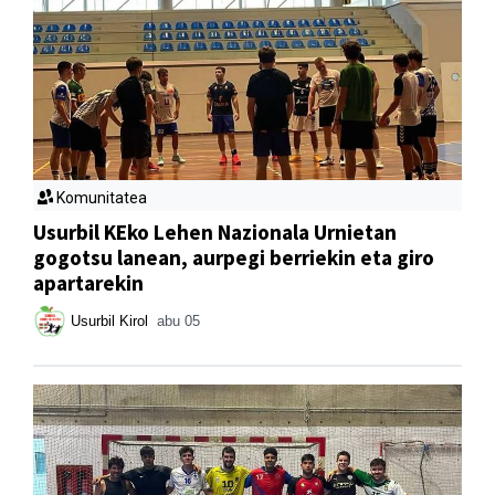
Komunitatea
Usurbil KEko Lehen Nazionala Urnietan
gogotsu lanean, aurpegi berriekin eta giro
apartarekin
Usurbil Kirol
abu 05