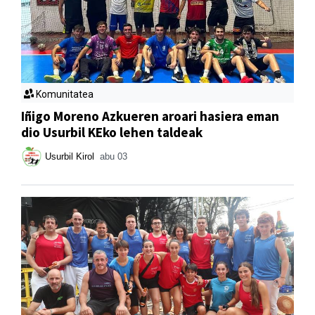
Komunitatea
Iñigo Moreno Azkueren aroari hasiera eman
dio Usurbil KEko lehen taldeak
Usurbil Kirol
abu 03