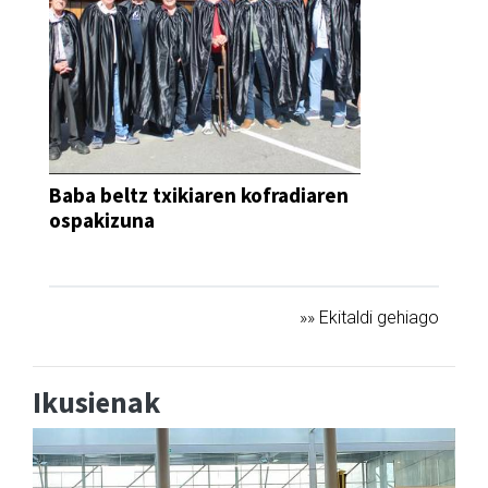
Baba beltz txikiaren kofradiaren
ospakizuna
JAIA
»» Ekitaldi gehiago
Ikusienak