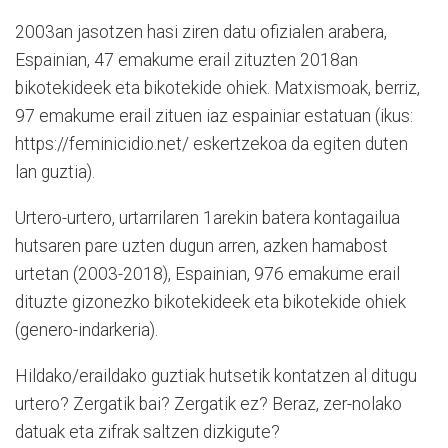
2003an jasotzen hasi ziren datu ofizialen arabera,
Espainian, 47 emakume erail zituzten 2018an
bikotekideek eta bikotekide ohiek. Matxismoak, berriz,
97 emakume erail zituen iaz espainiar estatuan (ikus:
https://feminicidio.net/ eskertzekoa da egiten duten
lan guztia).
Urtero-urtero, urtarrilaren 1arekin batera kontagailua
hutsaren pare uzten dugun arren, azken hamabost
urtetan (2003-2018), Espainian, 976 emakume erail
dituzte gizonezko bikotekideek eta bikotekide ohiek
(genero-indarkeria).
Hildako/eraildako guztiak hutsetik kontatzen al ditugu
urtero? Zergatik bai? Zergatik ez? Beraz, zer-nolako
datuak eta zifrak saltzen dizkigute?