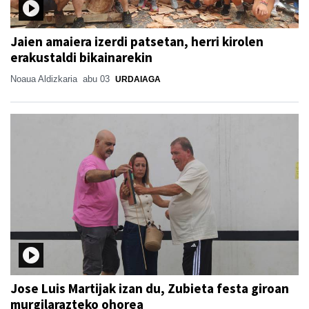
Jaien amaiera izerdi patsetan, herri kirolen
erakustaldi bikainarekin
Noaua Aldizkaria
abu 03
URDAIAGA
Jose Luis Martijak izan du, Zubieta festa giroan
murgilarazteko ohorea