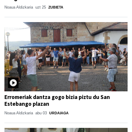
Noaua Aldizkaria
uzt 25
ZUBIETA
Erromeriak dantza gogo bizia piztu du San
Estebango plazan
Noaua Aldizkaria
abu 03
URDAIAGA