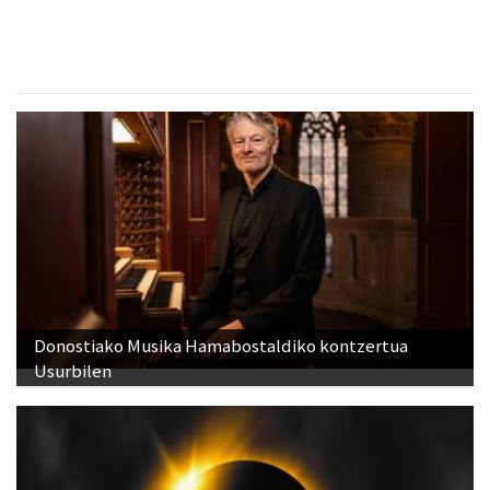
Donostiako Musika Hamabostaldiko kontzertua
Usurbilen