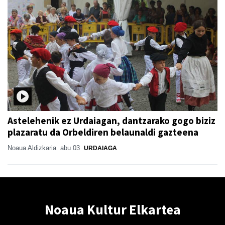
Astelehenik ez Urdaiagan, dantzarako gogo biziz
plazaratu da Orbeldiren belaunaldi gazteena
Noaua Aldizkaria
abu 03
URDAIAGA
Noaua Kultur Elkartea