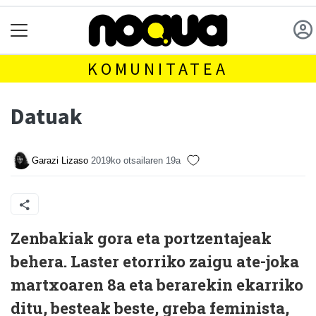
KOMUNITATEA
Datuak
Garazi Lizaso
2019ko otsailaren 19a
Zenbakiak gora eta portzentajeak
behera. Laster etorriko zaigu ate-joka
martxoaren 8a eta berarekin ekarriko
ditu, besteak beste, greba feminista,