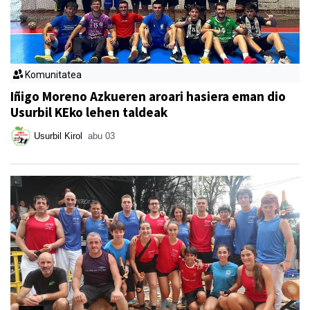
Komunitatea
Iñigo Moreno Azkueren aroari hasiera eman dio
Usurbil KEko lehen taldeak
Usurbil Kirol
abu 03