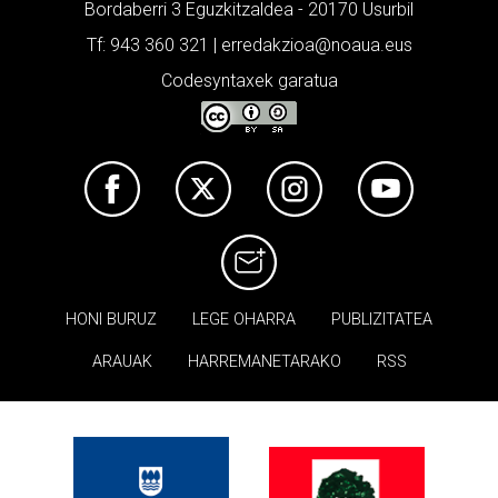
Bordaberri 3 Eguzkitzaldea - 20170 Usurbil
Tf: 943 360 321 | erredakzioa@noaua.eus
Codesyntaxek garatua
HONI BURUZ
LEGE OHARRA
PUBLIZITATEA
ARAUAK
HARREMANETARAKO
RSS