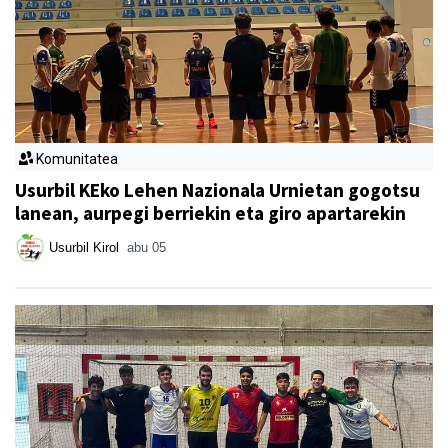
Komunitatea
Usurbil KEko Lehen Nazionala Urnietan gogotsu
lanean, aurpegi berriekin eta giro apartarekin
Usurbil Kirol
abu 05