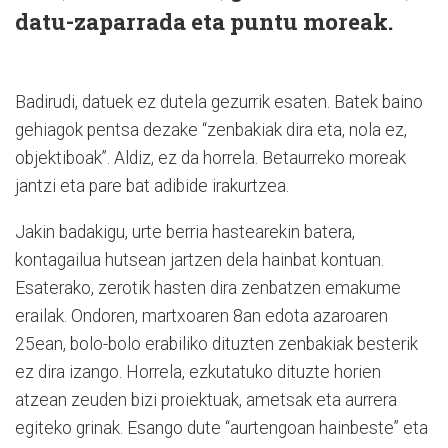
datu-zaparrada eta puntu moreak.
Badirudi, datuek ez dutela gezurrik esaten. Batek baino
gehiagok pentsa dezake “zenbakiak dira eta, nola ez,
objektiboak”. Aldiz, ez da horrela. Betaurreko moreak
jantzi eta pare bat adibide irakurtzea.
Jakin badakigu, urte berria hastearekin batera,
kontagailua hutsean jartzen dela hainbat kontuan.
Esaterako, zerotik hasten dira zenbatzen emakume
erailak. Ondoren, martxoaren 8an edota azaroaren
25ean, bolo-bolo erabiliko dituzten zenbakiak besterik
ez dira izango. Horrela, ezkutatuko dituzte horien
atzean zeuden bizi proiektuak, ametsak eta aurrera
egiteko grinak. Esango dute “aurtengoan hainbeste” eta