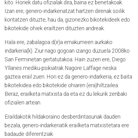
kito. Horiek datu ofizialak dira, baina ez benetakoak.
Izan ere, genero-indarkeriatzat hartzen direnak soilik
kontatzen dituzte, hau da, gizonezko bikotekideek edo
bikotekide ohiek erailtzen dituzten andreak.
Hala ere, zabalagoa d(ir)a emakumeen aurkako
indarkeria(k). Ziur nago gogoan izango duzuela 2008ko
San Ferminetan gertatutakoa. Hain zuzen ere, Diego
Yllanes mediku-psikiatrak Nagore Laffage neska
gaztea erail zuen. Hori ez da genero-indarkeria, ez baita
bikotekidea edo bikotekide ohiaren (era)hiltzailea.
Beraz, erailketa matxista da eta ez du lekurik zenbaki
ofizialen artean.
Eraildakotik hildakoraino desberdintasunak dauden
bezala, genero-indarkeriatik erailketa matxistetara ere
badaude diferentziak.