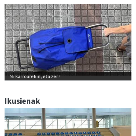
Ni karroarekin, eta zer?
Ikusienak