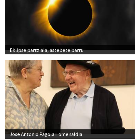
Eklipse partziala, astebete barru
Jose Antonio Pagolari omenaldia