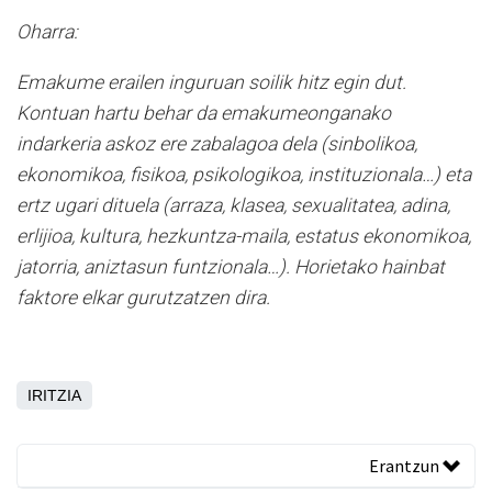
Oharra:
Emakume erailen inguruan soilik hitz egin dut.
Kontuan hartu behar da emakumeonganako
indarkeria askoz ere zabalagoa dela (sinbolikoa,
ekonomikoa, fisikoa, psikologikoa, instituzionala…) eta
ertz ugari dituela (arraza, klasea, sexualitatea, adina,
erlijioa, kultura, hezkuntza-maila, estatus ekonomikoa,
jatorria, aniztasun funtzionala…). Horietako hainbat
faktore elkar gurutzatzen dira.
IRITZIA
Erantzun