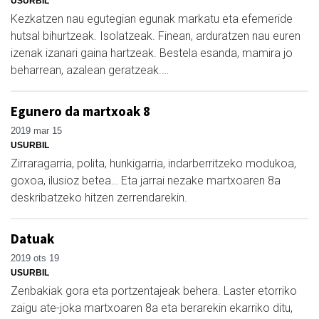
USURBIL
Kezkatzen nau egutegian egunak markatu eta efemeride
hutsal bihurtzeak. Isolatzeak. Finean, arduratzen nau euren
izenak izanari gaina hartzeak. Bestela esanda, mamira jo
beharrean, azalean geratzeak.…
Egunero da martxoak 8
2019 mar 15
USURBIL
Zirraragarria, polita, hunkigarria, indarberritzeko modukoa,
goxoa, ilusioz betea… Eta jarrai nezake martxoaren 8a
deskribatzeko hitzen zerrendarekin.
Datuak
2019 ots 19
USURBIL
Zenbakiak gora eta portzentajeak behera. Laster etorriko
zaigu ate-joka martxoaren 8a eta berarekin ekarriko ditu,