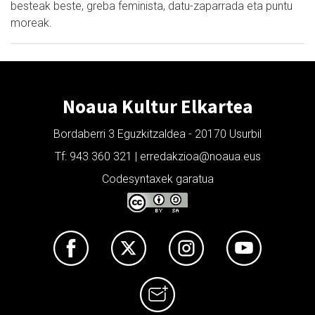
besteak beste, greba feminista, datu-zaparrada eta puntu
moreak.
Noaua Kultur Elkartea
Bordaberri 3 Eguzkitzaldea - 20170 Usurbil
Tf: 943 360 321 | erredakzioa@noaua.eus
Codesyntaxek garatua