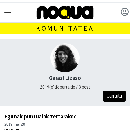
KOMUNITATEA
Garazi Lizaso
2019(e)tik partaide / 3 post
Jarraitu
Egunak puntualak zertarako?
2019 mai 28