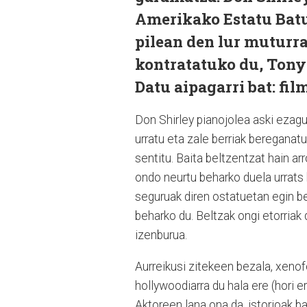
Amerikako Estatu Batu
pilean den lur muturra
kontratatuko du, Tony L
Datu aipagarri bat: fil
Don Shirley pianojolea aski ezagu
urratu eta zale berriak bereganat
sentitu. Baita beltzentzat hain arr
ondo neurtu beharko duela urrats
seguruak diren ostatuetan egin be
beharko du. Beltzak ongi etorriak 
izenburua.
Aurreikusi zitekeen bezala, xenofo
hollywoodiarra du hala ere (hori e
Aktoreen lana ona da, istorioak b