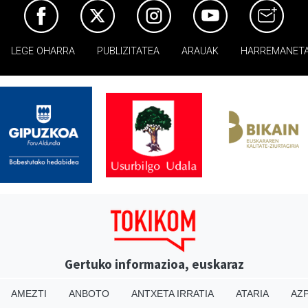
LEGE OHARRA
PUBLIZITATEA
ARAUAK
HARREMANET
Gertuko informazioa, euskaraz
AMEZTI
ANBOTO
ANTXETA IRRATIA
ATARIA
AZP