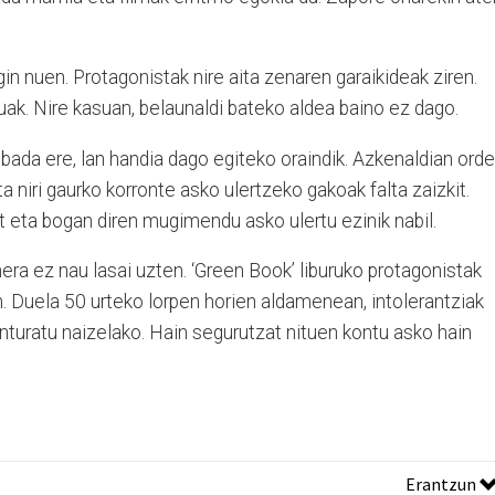
gin nuen. Protagonistak nire aita zenaren garaikideak ziren.
tuak. Nire kasuan, belaunaldi bateko aldea baino ez dago.
bada ere, lan handia dago egiteko oraindik. Azkenaldian orde
ta niri gaurko korronte asko ulertzeko gakoak falta zaizkit.
it eta bogan diren mugimendu asko ulertu ezinik nabil.
nera ez nau lasai uzten. ‘Green Book’ liburuko protagonistak
en. Duela 50 urteko lorpen horien aldamenean, intolerantziak
nturatu naizelako. Hain segurutzat nituen kontu asko hain
Erantzun