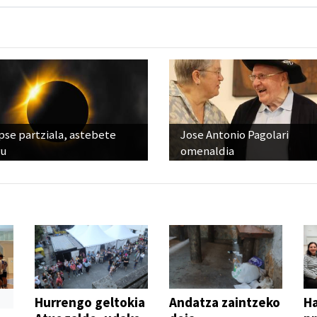
pse partziala, astebete
Jose Antonio Pagolari
ru
omenaldia
Hurrengo geltokia
Andatza zaintzeko
H