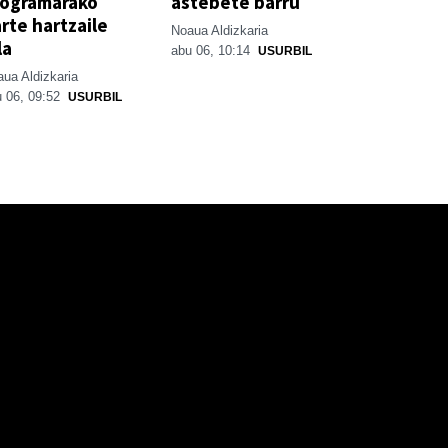
rogramarako
astebete barru
rte hartzaile
Noaua Aldizkaria
la
abu 06, 10:14
USURBIL
ua Aldizkaria
 06, 09:52
USURBIL