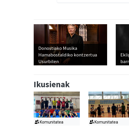
Donostiako Musika
Hamabostaldiko kontzertua
Ekli
Usurbilen
bar
Ikusienak
Komunitatea
Komunitatea