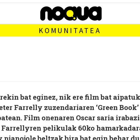
KOMUNITATEA
rekin bat eginez, nik ere film bat aipatu
eter Farrelly zuzendariaren ‘Green Book’
atean. Film onenaren Oscar saria irabazi
a. Farrellyren pelikulak 60ko hamarkadar
 pianojole beltzak bira bat egin behar du