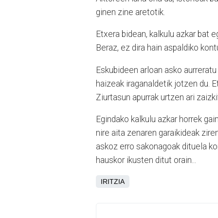
ginen zine aretotik.
Etxera bidean, kalkulu azkar bat e
Beraz, ez dira hain aspaldiko kon
Eskubideen arloan asko aurreratu 
haizeak iraganaldetik jotzen du. E
Ziurtasun apurrak urtzen ari zaizk
Egindako kalkulu azkar horrek gai
nire aita zenaren garaikideak zir
askoz erro sakonagoak dituela ko
hauskor ikusten ditut orain...
IRITZIA