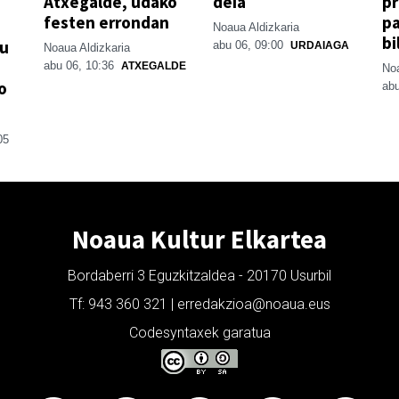
Atxegalde, udako
deia
p
festen errondan
pa
Noaua Aldizkaria
bi
su
abu 06, 09:00
URDAIAGA
Noaua Aldizkaria
abu 06, 10:36
ATXEGALDE
Noa
o
abu
05
Noaua Kultur Elkartea
Bordaberri 3 Eguzkitzaldea - 20170 Usurbil
Tf: 943 360 321 | erredakzioa@noaua.eus
Codesyntaxek garatua