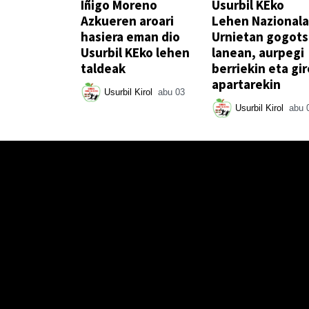
Iñigo Moreno
Usurbil KEko
Azkueren aroari
Lehen Nazionala
hasiera eman dio
Urnietan gogot
Usurbil KEko lehen
lanean, aurpegi
taldeak
berriekin eta gir
apartarekin
Usurbil Kirol
abu 03
Usurbil Kirol
abu 