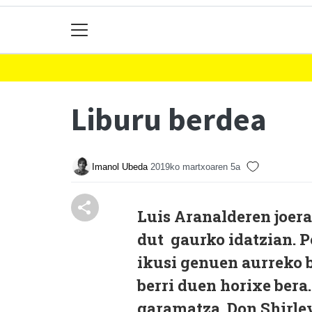
Liburu berdea
Imanol Ubeda
2019ko martxoaren 5a
L
uis Aranalderen joera
dut
gaurko idatzian. P
ikusi genuen aurreko b
berri duen horixe ber
garamatza. Don Shirley