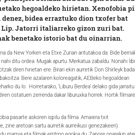
etako hegoaldeko hirietan. Xenofobia pi
 denez, bidea erraztuko dion txofer bat
ip. Jatorri italiarreko gizon zuri bat.
mak benetako istorio bat du oinarrian.
na da New Yorken eta Etxe Zurian aritutakoa da. Bide berria
u nahi ditu ordea. Mugak apurtu. Merkatua zabaldu. Nonahi lib
otzak diren hirietan ere. Birari ekin aurretik Don Shirleyk bada
 bakoitza. Bere azalaren koloreagatik, AEBeko hegoaldean
harko du lo.
Horretarako, ‘Liburu Berdea’ delako gida jarraitu
diren ostatuen zerrenda dakar liburuxka horrek. Hortik filmar
bia pasarte askoren ispilu da filma. Amaiera txit
re, zine aretoan sartu aurretik aurreikusi genezakeen).
adu mamia eta filmak erritmo egokia du. Zapore onarekin ate