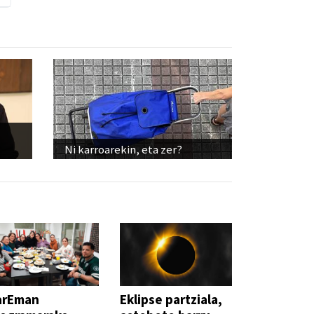
Ni karroarekin, eta zer?
arEman
Eklipse partziala,