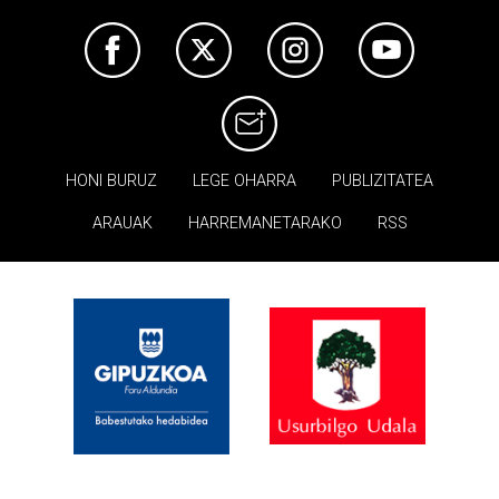
HONI BURUZ
LEGE OHARRA
PUBLIZITATEA
ARAUAK
HARREMANETARAKO
RSS
×