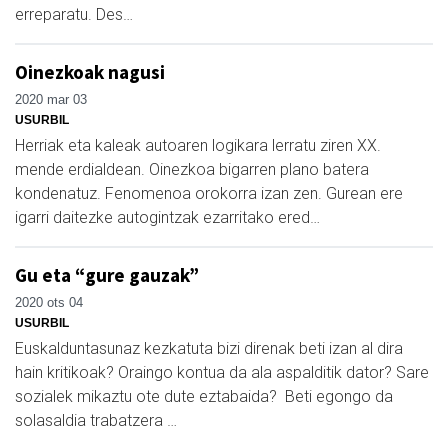
erreparatu. Des…
Oinezkoak nagusi
2020 mar 03
USURBIL
Herriak eta kaleak autoaren logikara lerratu ziren XX.
mende erdialdean. Oinezkoa bigarren plano batera
kondenatuz. Fenomenoa orokorra izan zen. Gurean ere
igarri daitezke autogintzak ezarritako ered…
Gu eta “gure gauzak”
2020 ots 04
USURBIL
Euskalduntasunaz kezkatuta bizi direnak beti izan al dira
hain kritikoak? Oraingo kontua da ala aspalditik dator? Sare
sozialek mikaztu ote dute eztabaida? Beti egongo da
solasaldia trabatzera …