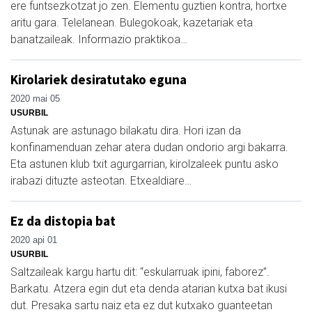
ere funtsezkotzat jo zen. Elementu guztien kontra, hortxe
aritu gara. Telelanean. Bulegokoak, kazetariak eta
banatzaileak. Informazio praktikoa…
Kirolariek desiratutako eguna
2020 mai 05
USURBIL
Astunak are astunago bilakatu dira. Hori izan da
konfinamenduan zehar atera dudan ondorio argi bakarra.
Eta astunen klub txit agurgarrian, kirolzaleek puntu asko
irabazi dituzte asteotan. Etxealdiare…
Ez da distopia bat
2020 api 01
USURBIL
Saltzaileak kargu hartu dit: “eskularruak ipini, faborez”.
Barkatu. Atzera egin dut eta denda atarian kutxa bat ikusi
dut. Presaka sartu naiz eta ez dut kutxako guanteetan