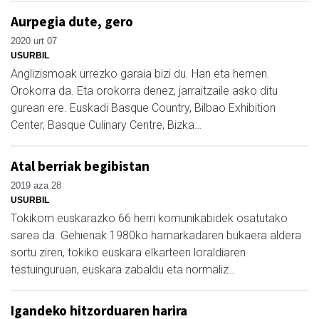
Aurpegia dute, gero
2020 urt 07
USURBIL
Anglizismoak urrezko garaia bizi du. Han eta hemen.
Orokorra da. Eta orokorra denez, jarraitzaile asko ditu
gurean ere. Euskadi Basque Country, Bilbao Exhibition
Center, Basque Culinary Centre, Bizka…
Atal berriak begibistan
2019 aza 28
USURBIL
Tokikom euskarazko 66 herri komunikabidek osatutako
sarea da. Gehienak 1980ko hamarkadaren bukaera aldera
sortu ziren, tokiko euskara elkarteen loraldiaren
testuinguruan, euskara zabaldu eta normaliz…
Igandeko hitzorduaren harira