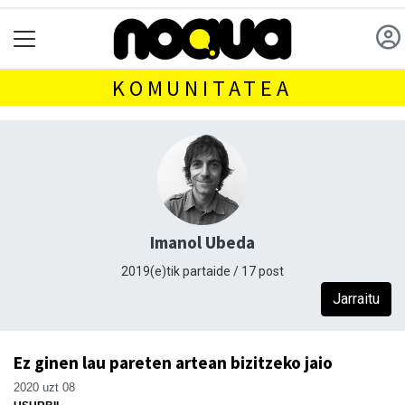
KOMUNITATEA
Imanol Ubeda
2019(e)tik partaide / 17 post
Jarraitu
Ez ginen lau pareten artean bizitzeko jaio
2020 uzt 08