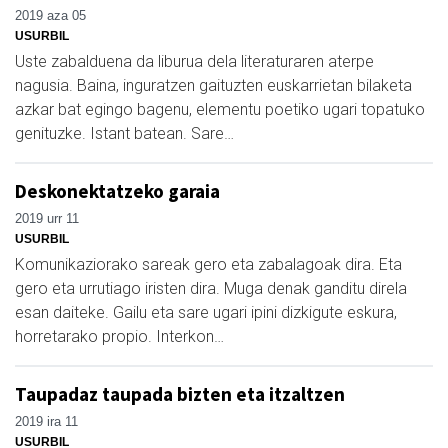
2019 aza 05
USURBIL
Uste zabalduena da liburua dela literaturaren aterpe
nagusia. Baina, inguratzen gaituzten euskarrietan bilaketa
azkar bat egingo bagenu, elementu poetiko ugari topatuko
genituzke. Istant batean. Sare…
Deskonektatzeko garaia
2019 urr 11
USURBIL
Komunikaziorako sareak gero eta zabalagoak dira. Eta
gero eta urrutiago iristen dira. Muga denak ganditu direla
esan daiteke. Gailu eta sare ugari ipini dizkigute eskura,
horretarako propio. Interkon…
Taupadaz taupada bizten eta itzaltzen
2019 ira 11
USURBIL