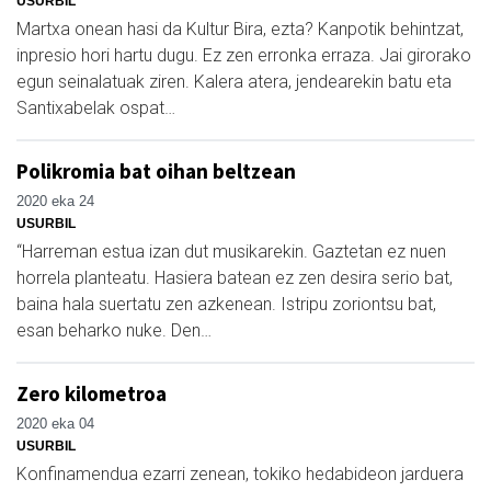
USURBIL
Martxa onean hasi da Kultur Bira, ezta? Kanpotik behintzat,
inpresio hori hartu dugu. Ez zen erronka erraza. Jai girorako
egun seinalatuak ziren. Kalera atera, jendearekin batu eta
Santixabelak ospat…
Polikromia bat oihan beltzean
2020 eka 24
USURBIL
“Harreman estua izan dut musikarekin. Gaztetan ez nuen
horrela planteatu. Hasiera batean ez zen desira serio bat,
baina hala suertatu zen azkenean. Istripu zoriontsu bat,
esan beharko nuke. Den…
Zero kilometroa
2020 eka 04
USURBIL
Konfinamendua ezarri zenean, tokiko hedabideon jarduera