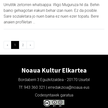
Urrutitik zetorren whatsappa: Iñigo Muguruza hil da. Behin
baino gehiagotan irakurri behar izan nuen. Ez da posible.
Sare sozialetara jo nuen baina ez nuen ezer topatu. Bere
anaien profiletan …
«
1
2
»
Noaua Kultur Elkartea
Bordaberri 3 Eguzkitzaldea - 20170 Usurbil
Tf: 943 360 321 | erredakzioa@noaua.eus
Codesyntaxek garatua