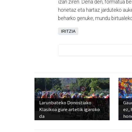
izan ziren. Dena den, formatua be
honetaz eta hartaz jarduteko auke
beharko genuke, mundu birtualek
IRITZIA
Larunbateko Donostiako
Gaur
Klasikoa gure artetik igaroko
ez, 
da
hon