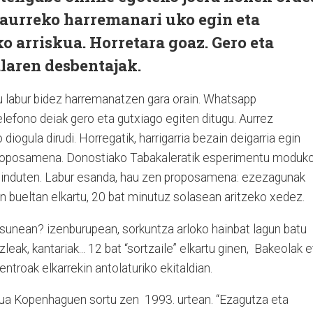
 aurreko harremanari uko egin eta
 arriskua. Horretara goaz. Gero eta
laren desbentajak.
u labur bidez harremanatzen gara orain. Whatsapp
elefono deiak gero eta gutxiago egiten ditugu. Aurrez
diogula dirudi. Horregatik, harrigarria bezain deigarria egin
 proposamena. Donostiako Tabakaleratik esperimentu moduk
 ninduten. Labur esanda, hau zen proposamena: ezezagunak
n bueltan elkartu, 20 bat minutuz solasean aritzeko xedez.
asunean? izenburupean, sorkuntza arloko hainbat lagun batu
leak, kantariak... 12 bat “sortzaile” elkartu ginen,
Bakeolak e
ntroak elkarrekin antolaturiko ekitaldian.
ptua Kopenhaguen sortu zen
1993. urtean. “Ezagutza eta