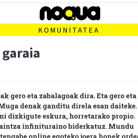
KOMUNITATEA
 garaia
k gero eta zabalagoak dira. Eta gero eta
. Muga denak ganditu direla esan daiteke.
ini dizkigute eskura, horretarako propio.
aintza infinituraino biderkatuz. Mundu
Etengabe online egoteko joera honek orde