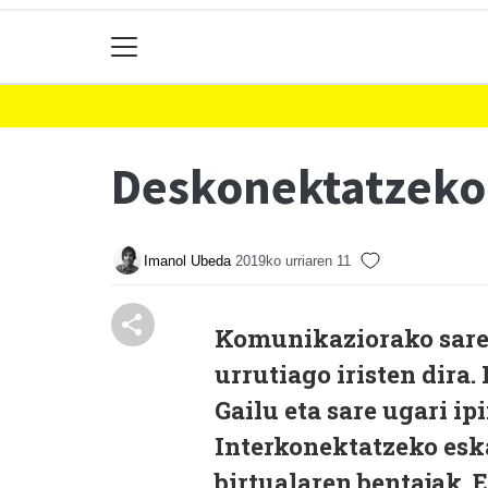
Deskonektatzeko
Imanol Ubeda
2019ko urriaren 11
K
omunikaziorako sarea
urrutiago iristen dira
Gailu eta sare ugari ip
Interkonektatzeko esk
birtualaren bentajak. 