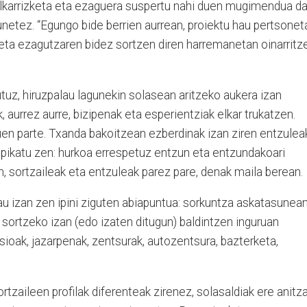
elkarrizketa eta ezaguera suspertu nahi duen mugimendua da
netez. “Egungo bide berrien aurrean, proiektu hau pertsonet
 eta ezagutzaren bidez sortzen diren harremanetan oinarritz
tuz, hiruzpalau lagunekin solasean aritzeko aukera izan
 aurrez aurre, bizipenak eta esperientziak elkar trukatzen.
uen parte. Txanda bakoitzean ezberdinak izan ziren entzulea
epikatu zen: hurkoa errespetuz entzun eta entzundakoari
, sortzaileak eta entzuleak parez pare, denak maila berean.
 hau izan zen ipini ziguten abiapuntua: sorkuntza askatasunea
n, sortzeko izan (edo izaten ditugun) baldintzen inguruan
sioak, jazarpenak, zentsurak, autozentsura, bazterketa,
tzaileen profilak diferenteak zirenez, solasaldiak ere anitz