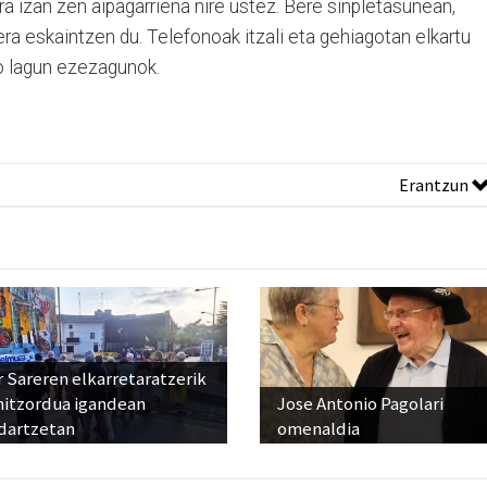
ra izan zen aipagarriena nire ustez. Bere sinpletasunean,
ra eskaintzen du. Telefonoak itzali eta gehiagotan elkartu
o lagun ezezagunok.
Erantzun
 Sareren elkarretaratzerik
hitzordua igandean
Jose Antonio Pagolari
dartzetan
omenaldia