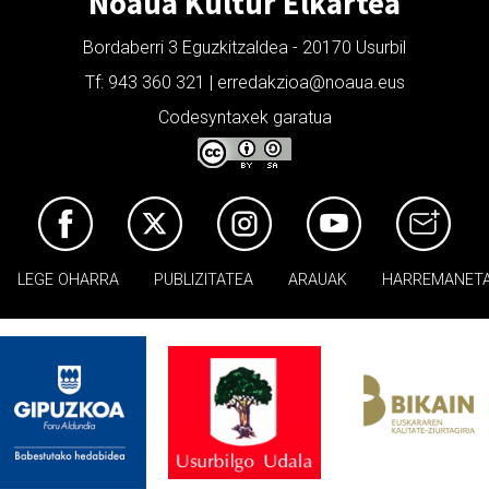
Noaua Kultur Elkartea
Bordaberri 3 Eguzkitzaldea - 20170 Usurbil
Tf: 943 360 321 | erredakzioa@noaua.eus
Codesyntaxek garatua
LEGE OHARRA
PUBLIZITATEA
ARAUAK
HARREMANET