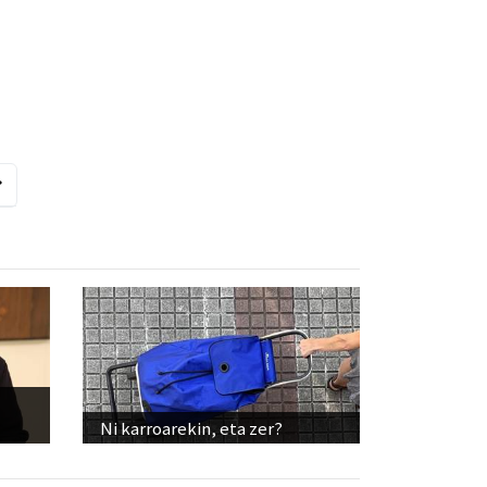
Ni karroarekin, eta zer?