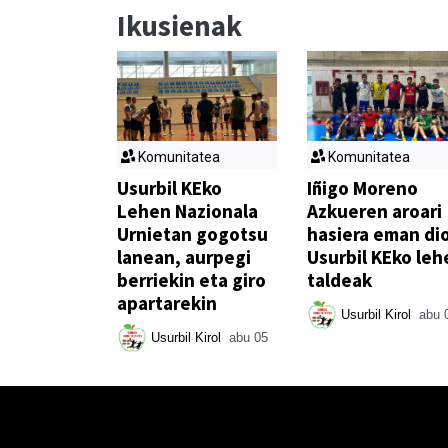
Ikusienak
Komunitatea
Komunitatea
Usurbil KEko
Iñigo Moreno
Lehen Nazionala
Azkueren aroari
Urnietan gogotsu
hasiera eman di
lanean, aurpegi
Usurbil KEko leh
berriekin eta giro
taldeak
apartarekin
Usurbil Kirol
abu 
Usurbil Kirol
abu 05