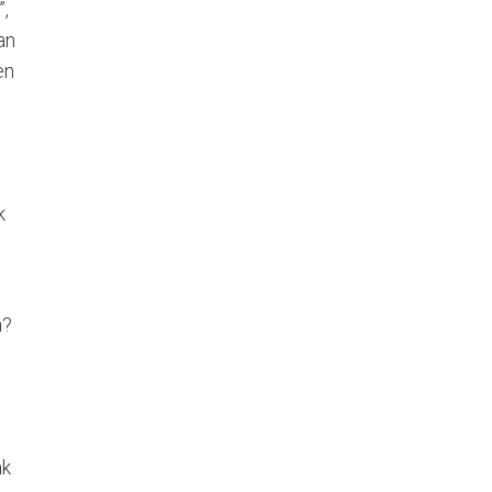
”,
an
en
k
n?
ak