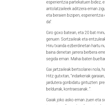
esperientzia partekatuen bidez, 
antolatzaileek aditzera eman zigu
eta beraien bizipen, esperientzia
da”.
Giro goxo batean, eta 20 bat minu
genuen. Sortzaileak eta entzuleak,
Hiru txanda ezberdinetan hartu n
baina denetan jarrera berbera err
segida eman. Mahai baten bueltan
Gai jartzaileak bertsolariei nola,
Hitz gutxitan, “indarkeriak garaia
jardutera gonbidatu gintuzten: pre
beldurrak, kontraesanak...”.
Gaiak joko asko eman zuen eta sor