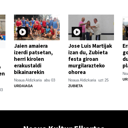
Jaien amaiera
Jose Luis Martijak
Er
izerdi patsetan,
izan du, Zubieta
go
herri kirolen
festa giroan
d
erakustaldi
murgilarazteko
pl
o
bikainarekin
ohorea
en
Noa
UR
Noaua Aldizkaria
abu 03
Noaua Aldizkaria
uzt 25
URDAIAGA
ZUBIETA
03