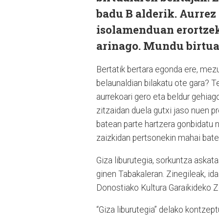
badu B alderik. Aurrez
isolamenduan erortzeko
arinago. Mundu birtua
Bertatik bertara egonda ere, mez
belaunaldian bilakatu ote gara? T
aurrekoari gero eta beldur gehiago 
zitzaidan duela gutxi jaso nuen
batean parte hartzera gonbidatu
zaizkidan pertsonekin mahai bate
Giza liburutegia, sorkuntza askat
ginen Tabakaleran. Zinegileak, idaz
Donostiako Kultura Garaikideko Ze
“Giza liburutegia” delako kontze