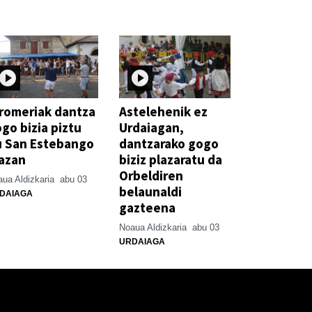
romeriak dantza
Astelehenik ez
go bizia piztu
Urdaiagan,
u San Estebango
dantzarako gogo
azan
biziz plazaratu da
Orbeldiren
ua Aldizkaria
abu 03
belaunaldi
DAIAGA
gazteena
Noaua Aldizkaria
abu 03
URDAIAGA