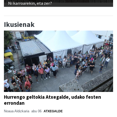
Ni karroarekin, eta zer?
Ikusienak
Hurrengo geltokia Atxegalde, udako festen
errondan
Noaua Aldizkaria
abu 06
ATXEGALDE