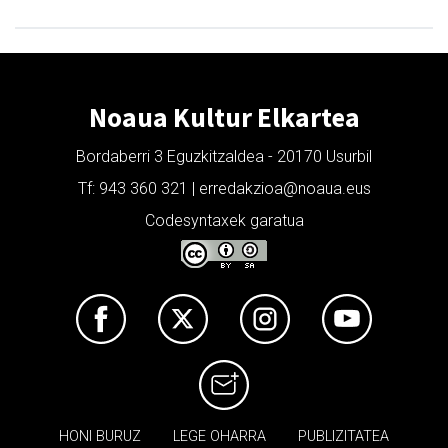
Noaua Kultur Elkartea
Bordaberri 3 Eguzkitzaldea - 20170 Usurbil
Tf: 943 360 321 | erredakzioa@noaua.eus
Codesyntaxek garatua
HONI BURUZ
LEGE OHARRA
PUBLIZITATEA