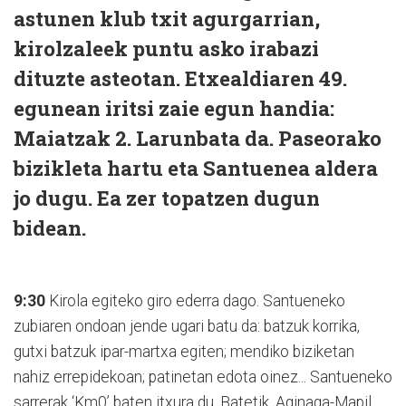
astunen klub txit agurgarrian,
kirolzaleek puntu asko irabazi
dituzte asteotan. Etxealdiaren 49.
egunean iritsi zaie egun handia:
Maiatzak 2. Larunbata da. Paseorako
bizikleta hartu eta Santuenea aldera
jo dugu. Ea zer topatzen dugun
bidean.
9:30
Kirola egiteko giro ederra dago. Santueneko
zubiaren ondoan jende ugari batu da: batzuk korrika,
gutxi batzuk ipar-martxa egiten; mendiko biziketan
nahiz errepidekoan; patinetan edota oinez... Santueneko
sarrerak ‘Km0’ baten itxura du. Batetik, Aginaga-Mapil