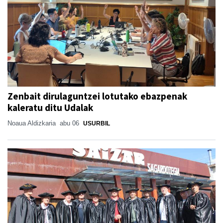
Zenbait dirulaguntzei lotutako ebazpenak
kaleratu ditu Udalak
Noaua Aldizkaria
abu 06
USURBIL