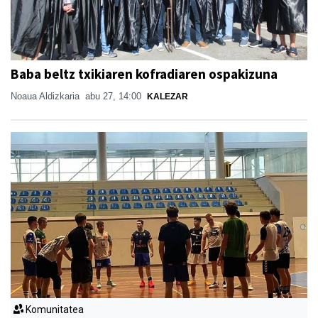
Baba beltz txikiaren kofradiaren ospakizuna
Noaua Aldizkaria
abu 27, 14:00
KALEZAR
Komunitatea