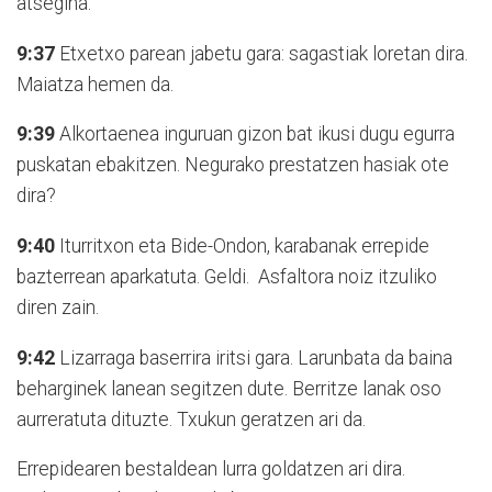
atsegina.
9:37
Etxetxo parean jabetu gara: sagastiak loretan dira.
Maiatza hemen da.
9:39
Alkortaenea inguruan gizon bat ikusi dugu egurra
puskatan ebakitzen. Negurako prestatzen hasiak ote
dira?
9:40
Iturritxon eta Bide-Ondon, karabanak errepide
bazterrean aparkatuta. Geldi.
Asfaltora noiz itzuliko
diren zain.
9:42
Lizarraga baserrira iritsi gara. Larunbata da baina
beharginek lanean segitzen dute. Berritze lanak oso
aurreratuta dituzte. Txukun geratzen ari da.
Errepidearen bestaldean lurra goldatzen ari dira.