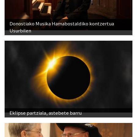
Donostiako Musika Hamabostaldiko kontzertua
Usurbilen
Eklipse partziala, astebete barru