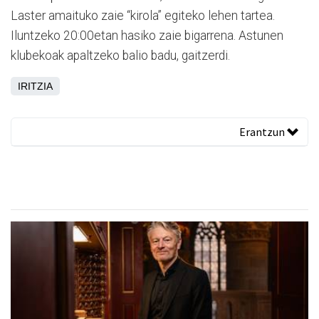
Laster amaituko zaie “kirola” egiteko lehen tartea.
Iluntzeko 20:00etan hasiko zaie bigarrena. Astunen
klubekoak apaltzeko balio badu, gaitzerdi.
IRITZIA
Erantzun