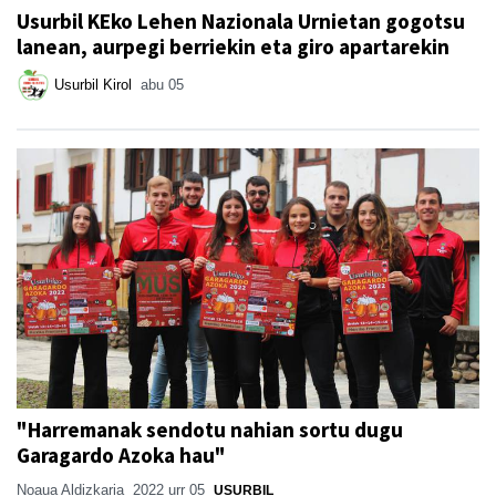
Usurbil KEko Lehen Nazionala Urnietan gogotsu
lanean, aurpegi berriekin eta giro apartarekin
Usurbil Kirol
abu 05
"Harremanak sendotu nahian sortu dugu
Garagardo Azoka hau"
Noaua Aldizkaria
2022 urr 05
USURBIL