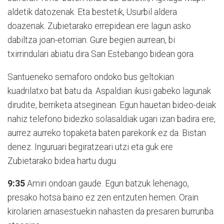
aldetik datozenak. Eta bestetik, Usurbil aldera
doazenak. Zubietarako errepidean ere lagun asko
dabiltza joan-etorrian. Gure begien aurrean, bi
txirrindulari abiatu dira San Estebango bidean gora.
Santueneko semaforo ondoko bus geltokian
kuadrilatxo bat batu da. Aspaldian ikusi gabeko lagunak
dirudite, berriketa atseginean. Egun hauetan bideo-deiak
nahiz telefono bidezko solasaldiak ugari izan badira ere,
aurrez aurreko topaketa baten parekorik ez da. Bistan
denez. Inguruari begiratzeari utzi eta guk ere
Zubietarako bidea hartu dugu.
9:35
Amiri ondoan gaude. Egun batzuk lehenago,
presako hotsa baino ez zen entzuten
hemen. Orain
kirolarien arnasestuekin nahasten da presaren burrunba