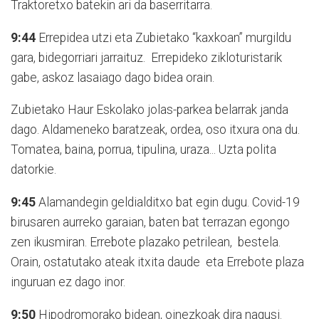
Traktoretxo batekin ari da baserritarra.
9:44
Errepidea utzi eta Zubietako “kaxkoan” murgildu
gara, bidegorriari jarraituz.
Errepideko zikloturistarik
gabe, askoz lasaiago dago bidea orain.
Zubietako Haur Eskolako jolas-parkea belarrak janda
dago. Aldameneko baratzeak, ordea, oso itxura ona du.
Tomatea, baina, porrua, tipulina, uraza... Uzta polita
datorkie.
9:45
Alamandegin geldialditxo bat egin dugu. Covid-19
birusaren aurreko garaian, baten bat terrazan egongo
zen ikusmiran. Errebote plazako petrilean,
bestela.
Orain, ostatutako ateak itxita daude
eta Errebote plaza
inguruan ez dago inor.
9:50
Hipodromorako bidean, oinezkoak dira nagusi.