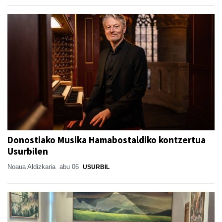
Donostiako Musika Hamabostaldiko kontzertua
Usurbilen
Noaua Aldizkaria
abu 06
USURBIL