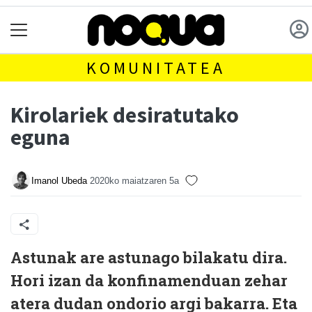
KOMUNITATEA
Kirolariek desiratutako
eguna
Imanol Ubeda
2020ko maiatzaren 5a
A
stunak are astunago bilakatu dira.
Hori izan da konfinamenduan zehar
atera dudan ondorio argi bakarra. Eta