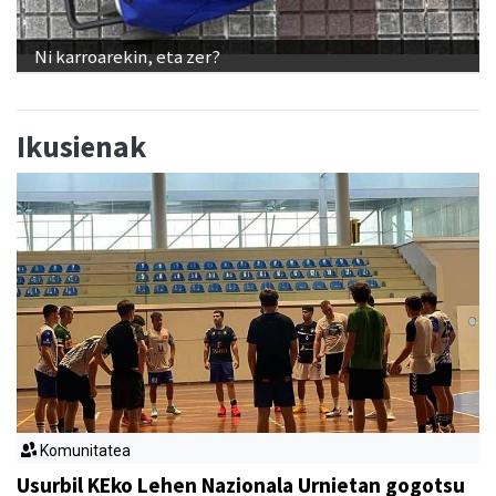
Ni karroarekin, eta zer?
Ikusienak
Komunitatea
Usurbil KEko Lehen Nazionala Urnietan gogotsu