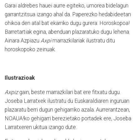
Garai aldrebes hauei aurre egiteko, umorea bidelagun
garrantzitsua izango ahal da. P
aperezko hedabideetan
ohikoa den atal bat ekarriko dugu gurera: Horoskopoa!
Barretartiak egina, abenduan plazaratuko dugu lehena.
Ainara Azpiazu
Axpi
marrazkilariak ilustratu ditu
horoskopoko zeinuak.
Ilustrazioak
Axpiz
gain, beste marrazkilari bat ere fitxatu dugu.
Joseba Larratxek ilustratu du Euskaraldiaren inguruan
plazaratu berri dugun gehigarriko azala. Aurrerantzean,
NOAUA!ko gehigarri berezietako portadek ere, Joseba
Larratxeren ukitua izango dute.