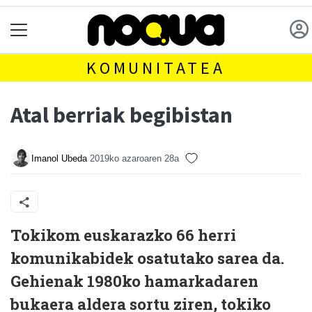
KOMUNITATEA
Atal berriak begibistan
Imanol Ubeda
2019ko azaroaren 28a
T
okikom euskarazko 66 herri
komunikabidek osatutako sarea da.
Gehienak 1980ko hamarkadaren
bukaera aldera sortu ziren, tokiko