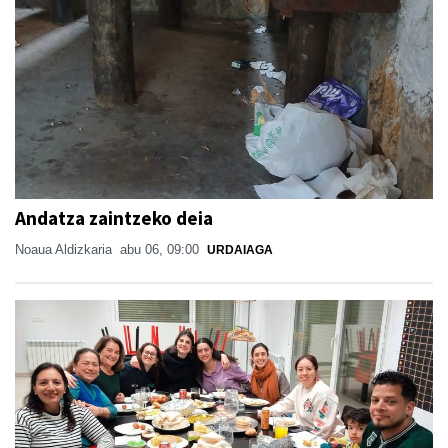
Andatza zaintzeko deia
Noaua Aldizkaria
abu 06, 09:00
URDAIAGA