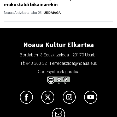
erakustaldi bikainarekin
Noaua Aldizkaria
abu 03
URDAIAGA
Noaua Kultur Elkartea
Bordaberri 3 Eguzkitzaldea - 20170 Usurbil
Tf: 943 360 321 | erredakzioa@noaua.eus
Codesyntaxek garatua