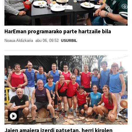
HarEman programarako parte hartzaile bila
Noaua Aldizkaria
abu 06, 09:52
USURBIL
Jaien amaiera izerdi patsetan, herri kirolen