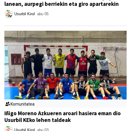
lanean, aurpegi berriekin eta giro apartarekin
Usurbil Kirol
abu 05
Komunitatea
Iñigo Moreno Azkueren aroari hasiera eman dio
Usurbil KEko lehen taldeak
Usurbil Kirol
abu 03