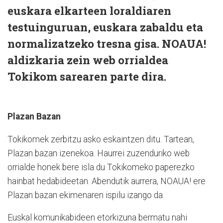
euskara elkarteen loraldiaren
testuinguruan, euskara zabaldu eta
normalizatzeko tresna gisa. NOAUA!
aldizkaria zein web orrialdea
Tokikom sarearen parte dira.
Plazan Bazan
Tokikomek zerbitzu asko eskaintzen ditu. Tartean,
Plazan bazan izenekoa. Haurrei zuzenduriko web
orrialde honek bere isla du Tokikomeko paperezko
hainbat hedabideetan. Abendutik aurrera, NOAUA! ere
Plazan bazan ekimenaren ispilu izango da.
Euskal komunikabideen etorkizuna bermatu nahi