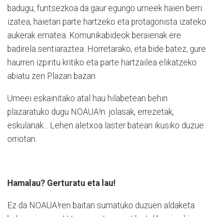
badugu, funtsezkoa da gaur egungo umeek haien berri
izatea, haietan parte hartzeko eta protagonista izateko
aukerak ematea. Komunikabideok beraienak ere
badirela sentiaraztea. Horretarako, eta bide batez, gure
haurren izpiritu kritiko eta parte hartzailea elikatzeko
abiatu zen Plazan bazan.
Umeei eskainitako atal hau hilabetean behin
plazaratuko dugu NOAUA!n: jolasak, errezetak,
eskulanak... Lehen aletxoa laster batean ikusiko duzue
orriotan.
Hamalau? Gerturatu eta lau!
Ez da NOAUA!ren baitan sumatuko duzuen aldaketa