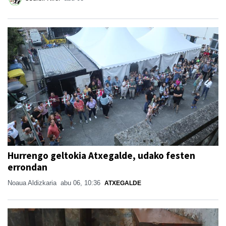
Hurrengo geltokia Atxegalde, udako festen
errondan
Noaua Aldizkaria
abu 06, 10:36
ATXEGALDE