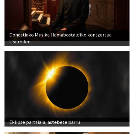
Donostiako Musika Hamabostaldiko kontzertua
Usurbilen
Eklipse partziala, astebete barru