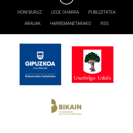
HONI BURUZ
LEGE OHARRA
PUBLIZITATEA
ARAUAK
HARREMANETARAKO
RSS