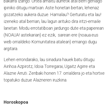
bakarra izango. Urtea amaitu aurretik atal berri gehiago
ipiniko ditugu martxan. Aste honetan bertan, lehenaz
gozatzeko aukera duzue. Hamalau? Gerturatu eta lau!
izeneko atal berrian, lau lagun arituko dira iritzi-emaile
lanetan. Modu errotatiboan jardungo dute eta paperean
(NOAUA! astekarian) ez ezik,
sarean ere (noaua.eus
web orrialdeko Komunitatea atalean) emango dugu
argitara.
Lehen errondarako, lau sinadura hauek batu ditugu:
Ainhoa
Azpirotz, Idoia Torregarai, Ugaitz Agirre eta
Alazne Arruti. Zenbaki honen 17.
orrialdera jo eta hortxe
topatuko duzue Alazneren iruzkina.
Horoskopoa