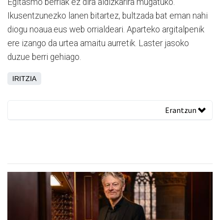
Egitasmo berriak ez dira aldizkarira mugatuko.
Ikusentzunezko lanen bitartez, bultzada bat eman nahi
diogu noaua.eus web orrialdeari. Aparteko argitalpenik
ere izango da urtea amaitu aurretik. Laster jasoko
duzue berri gehiago.
IRITZIA
Erantzun