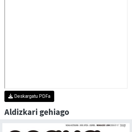
Deskargatu PDFa
Aldizkari gehiago