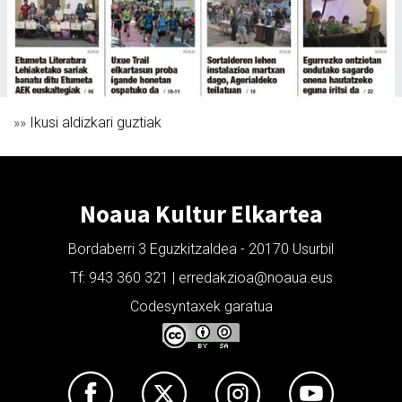
»»
Ikusi aldizkari guztiak
Noaua Kultur Elkartea
Bordaberri 3 Eguzkitzaldea - 20170 Usurbil
Tf: 943 360 321 | erredakzioa@noaua.eus
Codesyntaxek garatua