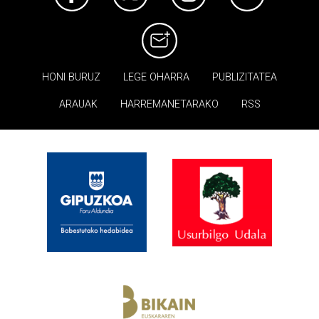
HONI BURUZ
LEGE OHARRA
PUBLIZITATEA
ARAUAK
HARREMANETARAKO
RSS