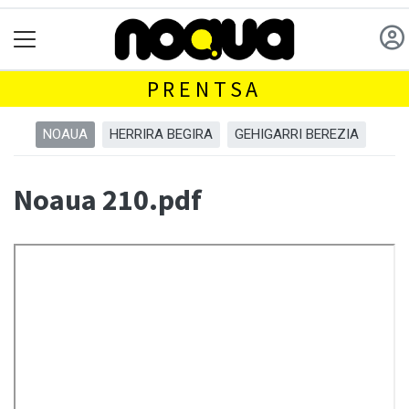
PRENTSA
NOAUA
HERRIRA BEGIRA
GEHIGARRI BEREZIA
Noaua 210.pdf