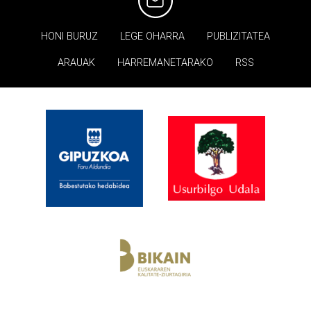
HONI BURUZ
LEGE OHARRA
PUBLIZITATEA
ARAUAK
HARREMANETARAKO
RSS