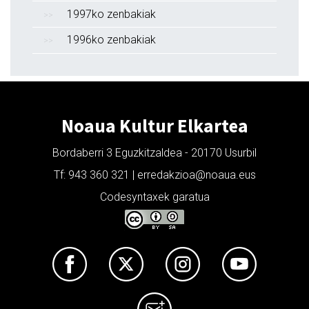
1997ko zenbakiak
1996ko zenbakiak
Noaua Kultur Elkartea
Bordaberri 3 Eguzkitzaldea - 20170 Usurbil
Tf: 943 360 321 | erredakzioa@noaua.eus
Codesyntaxek garatua