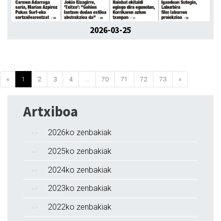
2026-03-25
«
1
2
3
4
...
70
71
72
73
»
Artxiboa
2026ko zenbakiak
2025ko zenbakiak
2024ko zenbakiak
2023ko zenbakiak
2022ko zenbakiak