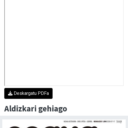
Deskargatu PDFa
Aldizkari gehiago