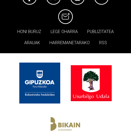
HONI BURUZ
LEGE OHARRA
PUBLIZITATEA
ARAUAK
HARREMANETARAKO
RSS