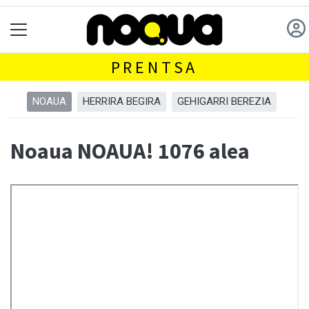
PRENTSA
NOAUA
HERRIRA BEGIRA
GEHIGARRI BEREZIA
Noaua NOAUA! 1076 alea