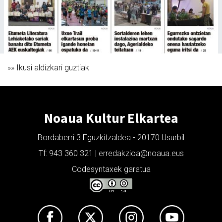
»»
Ikusi aldizkari guztiak
Noaua Kultur Elkartea
Bordaberri 3 Eguzkitzaldea - 20170 Usurbil
Tf: 943 360 321 | erredakzioa@noaua.eus
Codesyntaxek garatua