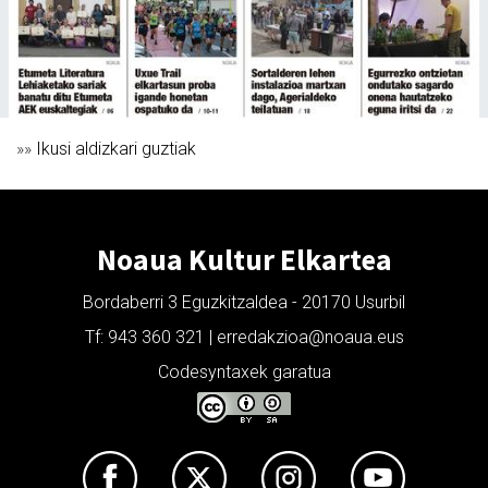
»»
Ikusi aldizkari guztiak
Noaua Kultur Elkartea
Bordaberri 3 Eguzkitzaldea - 20170 Usurbil
Tf: 943 360 321 | erredakzioa@noaua.eus
Codesyntaxek garatua