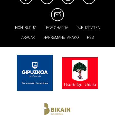
HONI BURUZ
LEGE OHARRA
PUBLIZITATEA
ARAUAK
HARREMANETARAKO
RSS