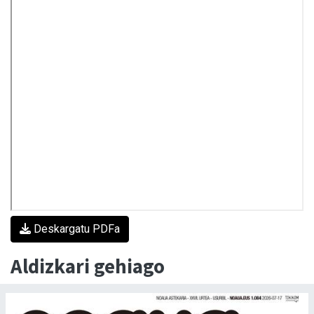
Deskargatu PDFa
Aldizkari gehiago