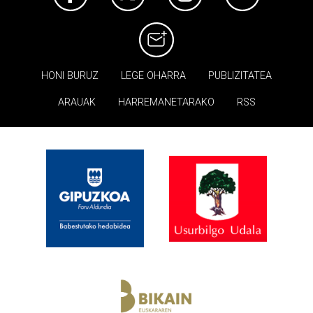
HONI BURUZ
LEGE OHARRA
PUBLIZITATEA
ARAUAK
HARREMANETARAKO
RSS