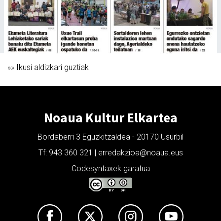
»»
Ikusi aldizkari guztiak
Noaua Kultur Elkartea
Bordaberri 3 Eguzkitzaldea - 20170 Usurbil
Tf: 943 360 321 | erredakzioa@noaua.eus
Codesyntaxek garatua