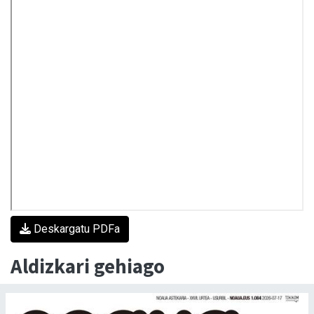
Deskargatu PDFa
Aldizkari gehiago