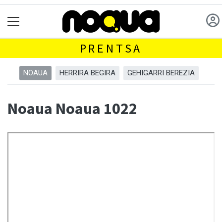
PRENTSA
NOAUA
HERRIRA BEGIRA
GEHIGARRI BEREZIA
Noaua Noaua 1022