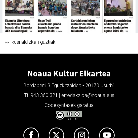
»»
Ikusi aldizkari guztiak
Noaua Kultur Elkartea
Bordaberri 3 Eguzkitzaldea - 20170 Usurbil
Tf: 943 360 321 | erredakzioa@noaua.eus
Codesyntaxek garatua