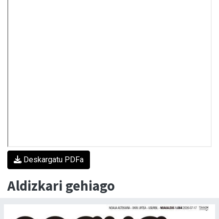
Deskargatu PDFa
Aldizkari gehiago