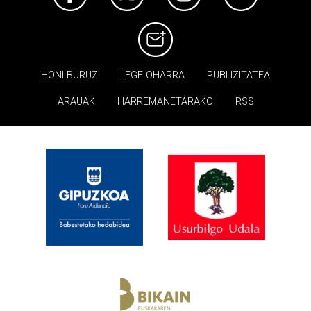
HONI BURUZ
LEGE OHARRA
PUBLIZITATEA
ARAUAK
HARREMANETARAKO
RSS