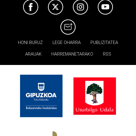
HONI BURUZ
LEGE OHARRA
PUBLIZITATEA
ARAUAK
HARREMANETARAKO
RSS