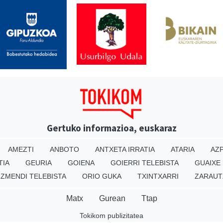
Gertuko informazioa, euskaraz
AMEZTI
ANBOTO
ANTXETA IRRATIA
ATARIA
AZP
TIA
GEURIA
GOIENA
GOIERRI TELEBISTA
GUAIXE
IZMENDI TELEBISTA
ORIO GUKA
TXINTXARRI
ZARAUT
Matx
Gurean
Ttap
Tokikom publizitatea