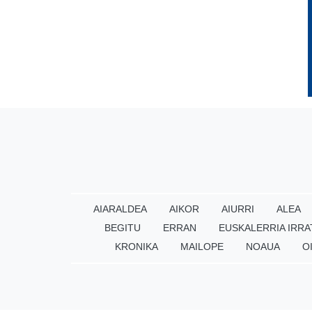
AIARALDEA
AIKOR
AIURRI
ALEA
BEGITU
ERRAN
EUSKALERRIA IRRA
KRONIKA
MAILOPE
NOAUA
O