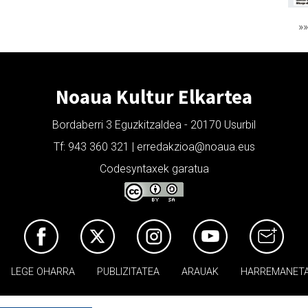
»
Noaua Kultur Elkartea
Bordaberri 3 Eguzkitzaldea - 20170 Usurbil
Tf: 943 360 321 | erredakzioa@noaua.eus
Codesyntaxek garatua
LEGE OHARRA
PUBLIZITATEA
ARAUAK
HARREMANET