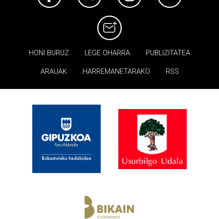
HONI BURUZ
LEGE OHARRA
PUBLIZITATEA
ARAUAK
HARREMANETARAKO
RSS