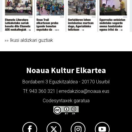
»»
Ikusi aldizkari guztiak
Noaua Kultur Elkartea
Bordaberri 3 Eguzkitzaldea - 20170 Usurbil
Tf: 943 360 321 | erredakzioa@noaua.eus
Codesyntaxek garatua