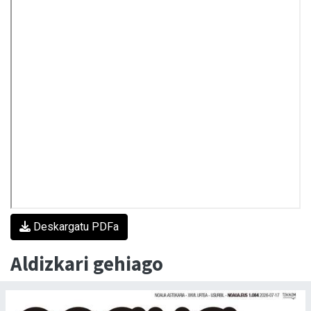
Deskargatu PDFa
Aldizkari gehiago