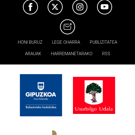
HONI BURUZ
LEGE OHARRA
PUBLIZITATEA
ARAUAK
HARREMANETARAKO
RSS