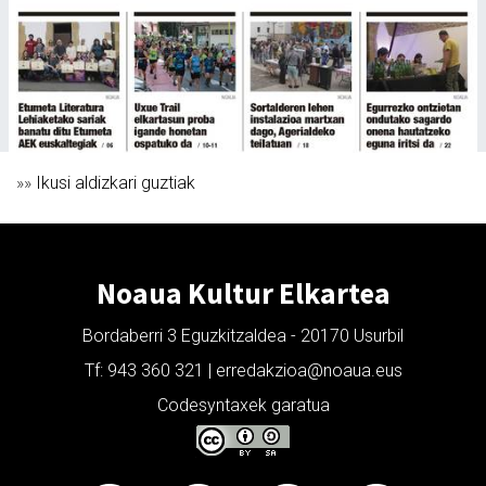
»»
Ikusi aldizkari guztiak
Noaua Kultur Elkartea
Bordaberri 3 Eguzkitzaldea - 20170 Usurbil
Tf: 943 360 321 | erredakzioa@noaua.eus
Codesyntaxek garatua