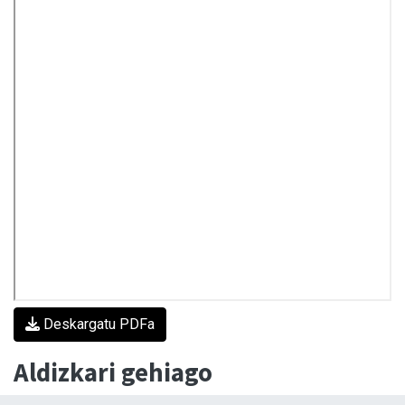
Deskargatu PDFa
Aldizkari gehiago