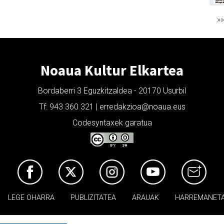
»
Noaua Kultur Elkartea
Bordaberri 3 Eguzkitzaldea - 20170 Usurbil
Tf: 943 360 321 | erredakzioa@noaua.eus
Codesyntaxek garatua
LEGE OHARRA
PUBLIZITATEA
ARAUAK
HARREMANET