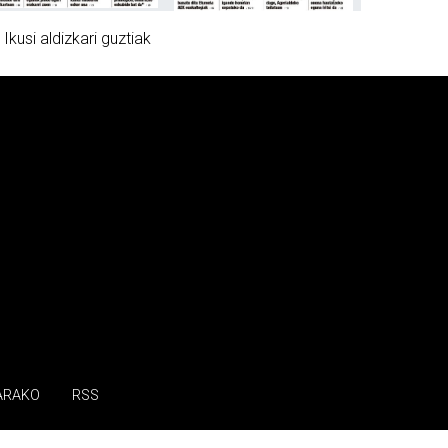
»
Ikusi aldizkari guztiak
ARAKO
RSS