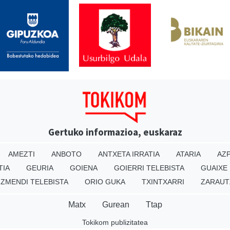
Gertuko informazioa, euskaraz
AMEZTI
ANBOTO
ANTXETA IRRATIA
ATARIA
AZP
TIA
GEURIA
GOIENA
GOIERRI TELEBISTA
GUAIXE
IZMENDI TELEBISTA
ORIO GUKA
TXINTXARRI
ZARAUT
Matx
Gurean
Ttap
Tokikom publizitatea