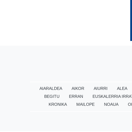
AIARALDEA
AIKOR
AIURRI
ALEA
BEGITU
ERRAN
EUSKALERRIA IRRA
KRONIKA
MAILOPE
NOAUA
O