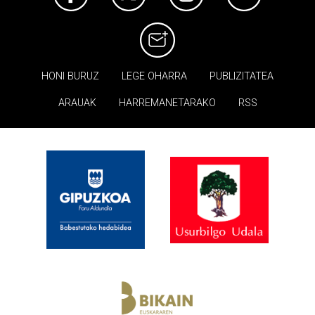
HONI BURUZ
LEGE OHARRA
PUBLIZITATEA
ARAUAK
HARREMANETARAKO
RSS