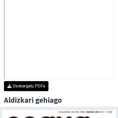
Deskargatu PDFa
Aldizkari gehiago