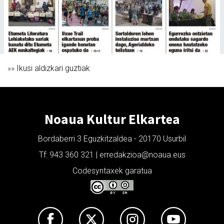
»»
Ikusi aldizkari guztiak
Noaua Kultur Elkartea
Bordaberri 3 Eguzkitzaldea - 20170 Usurbil
Tf: 943 360 321 | erredakzioa@noaua.eus
Codesyntaxek garatua