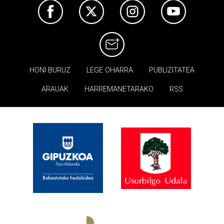
HONI BURUZ
LEGE OHARRA
PUBLIZITATEA
ARAUAK
HARREMANETARAKO
RSS