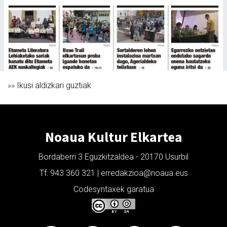
»»
Ikusi aldizkari guztiak
Noaua Kultur Elkartea
Bordaberri 3 Eguzkitzaldea - 20170 Usurbil
Tf: 943 360 321 | erredakzioa@noaua.eus
Codesyntaxek garatua