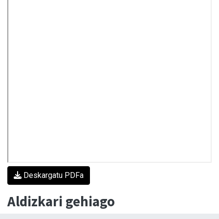
Deskargatu PDFa
Aldizkari gehiago