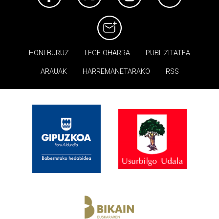
HONI BURUZ
LEGE OHARRA
PUBLIZITATEA
ARAUAK
HARREMANETARAKO
RSS