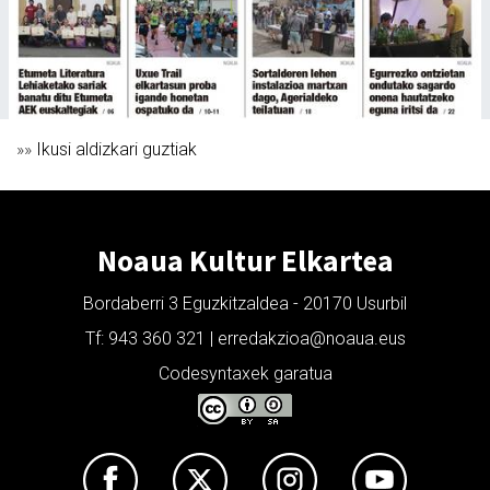
»»
Ikusi aldizkari guztiak
Noaua Kultur Elkartea
Bordaberri 3 Eguzkitzaldea - 20170 Usurbil
Tf: 943 360 321 | erredakzioa@noaua.eus
Codesyntaxek garatua