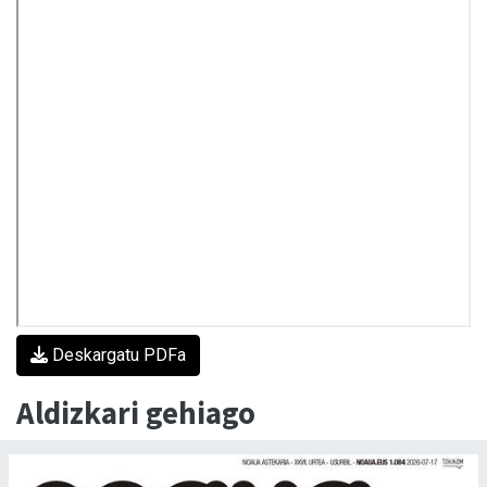
Deskargatu PDFa
Aldizkari gehiago