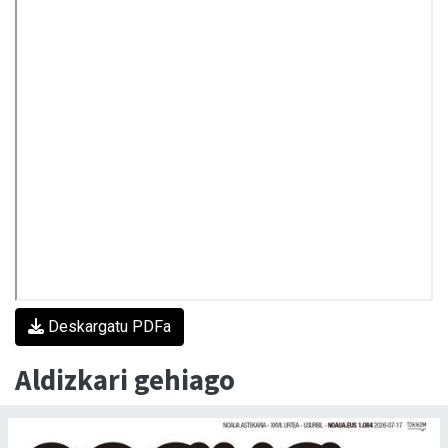
Deskargatu PDFa
Aldizkari gehiago