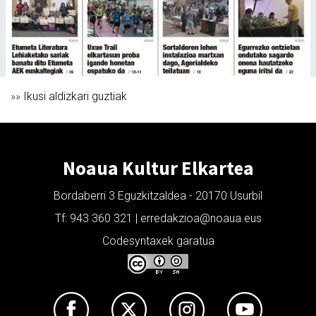
»»
Ikusi aldizkari guztiak
Noaua Kultur Elkartea
Bordaberri 3 Eguzkitzaldea - 20170 Usurbil
Tf: 943 360 321 | erredakzioa@noaua.eus
Codesyntaxek garatua