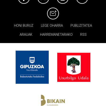
HONI BURUZ
LEGE OHARRA
PUBLIZITATEA
ARAUAK
HARREMANETARAKO
RSS