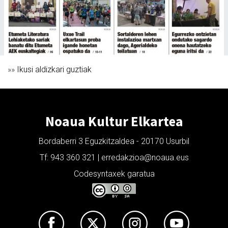
»»
Ikusi aldizkari guztiak
Noaua Kultur Elkartea
Bordaberri 3 Eguzkitzaldea - 20170 Usurbil
Tf: 943 360 321 | erredakzioa@noaua.eus
Codesyntaxek garatua