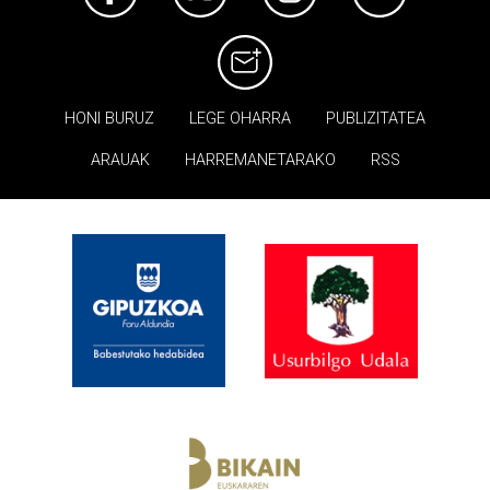
HONI BURUZ
LEGE OHARRA
PUBLIZITATEA
ARAUAK
HARREMANETARAKO
RSS