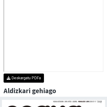
Deskargatu PDFa
Aldizkari gehiago