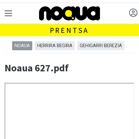
PRENTSA
NOAUA
HERRIRA BEGIRA
GEHIGARRI BEREZIA
Noaua 627.pdf