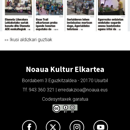
»»
Ikusi aldizkari guztiak
Noaua Kultur Elkartea
Bordaberri 3 Eguzkitzaldea - 20170 Usurbil
Tf: 943 360 321 | erredakzioa@noaua.eus
Codesyntaxek garatua