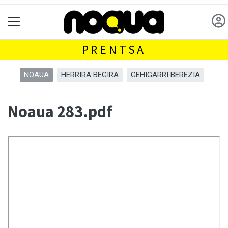
PRENTSA
NOAUA
HERRIRA BEGIRA
GEHIGARRI BEREZIA
Noaua 283.pdf