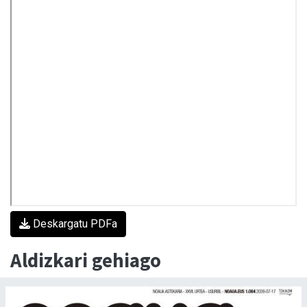
Deskargatu PDFa
Aldizkari gehiago