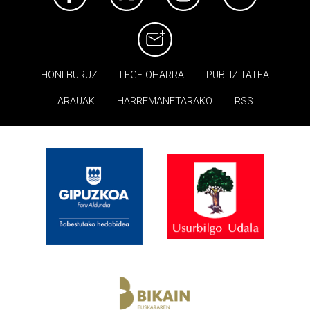
HONI BURUZ
LEGE OHARRA
PUBLIZITATEA
ARAUAK
HARREMANETARAKO
RSS