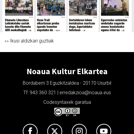
»»
Ikusi aldizkari guztiak
Noaua Kultur Elkartea
Bordaberri 3 Eguzkitzaldea - 20170 Usurbil
Tf: 943 360 321 | erredakzioa@noaua.eus
Codesyntaxek garatua