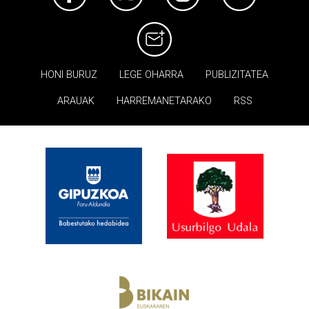
HONI BURUZ
LEGE OHARRA
PUBLIZITATEA
ARAUAK
HARREMANETARAKO
RSS