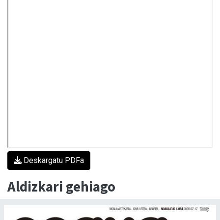
Deskargatu PDFa
Aldizkari gehiago