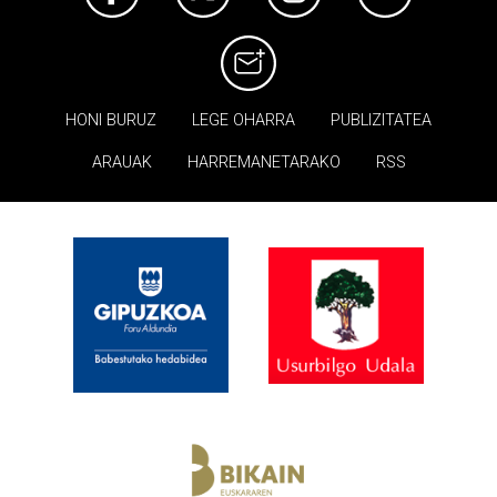
HONI BURUZ
LEGE OHARRA
PUBLIZITATEA
ARAUAK
HARREMANETARAKO
RSS