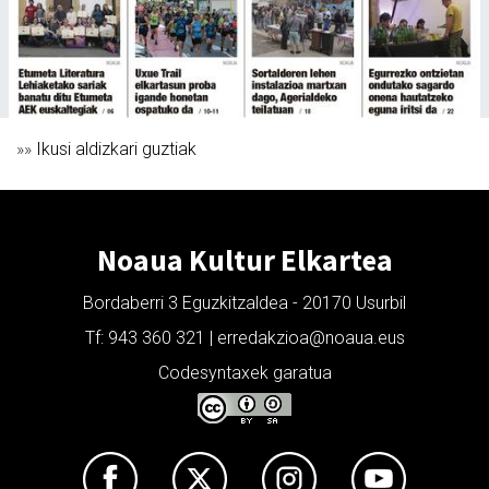
»»
Ikusi aldizkari guztiak
Noaua Kultur Elkartea
Bordaberri 3 Eguzkitzaldea - 20170 Usurbil
Tf: 943 360 321 | erredakzioa@noaua.eus
Codesyntaxek garatua