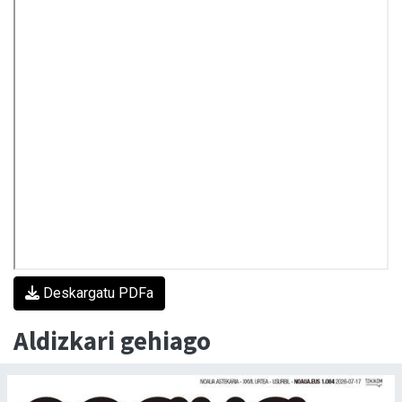
Deskargatu PDFa
Aldizkari gehiago