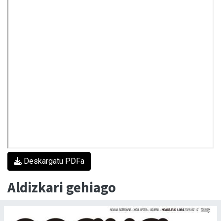
Deskargatu PDFa
Aldizkari gehiago