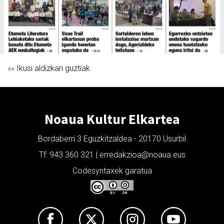
»»
Ikusi aldizkari guztiak
Noaua Kultur Elkartea
Bordaberri 3 Eguzkitzaldea - 20170 Usurbil
Tf: 943 360 321 | erredakzioa@noaua.eus
Codesyntaxek garatua