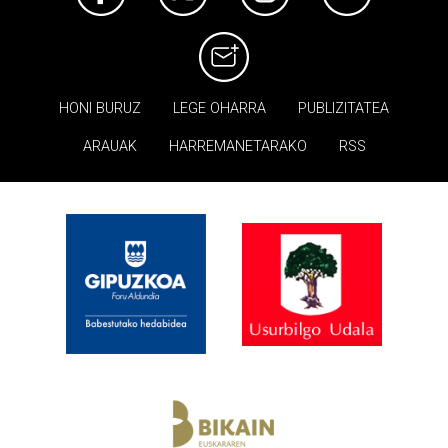
HONI BURUZ
LEGE OHARRA
PUBLIZITATEA
ARAUAK
HARREMANETARAKO
RSS