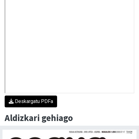
Deskargatu PDFa
Aldizkari gehiago