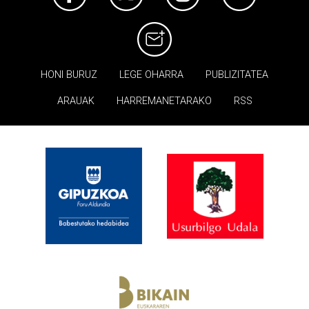
HONI BURUZ
LEGE OHARRA
PUBLIZITATEA
ARAUAK
HARREMANETARAKO
RSS