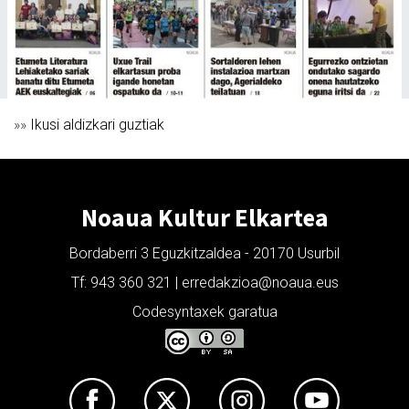
»»
Ikusi aldizkari guztiak
Noaua Kultur Elkartea
Bordaberri 3 Eguzkitzaldea - 20170 Usurbil
Tf: 943 360 321 | erredakzioa@noaua.eus
Codesyntaxek garatua