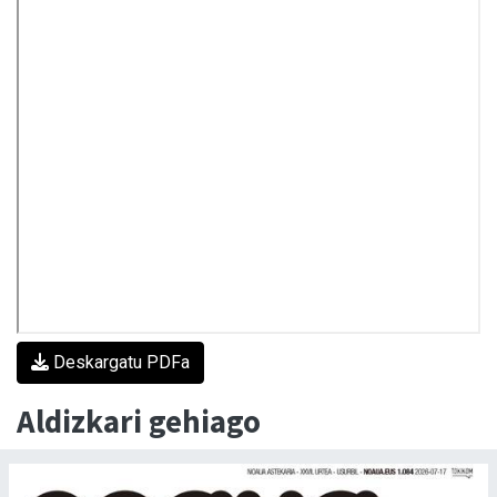
Deskargatu PDFa
Aldizkari gehiago