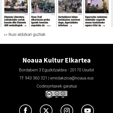
»»
Ikusi aldizkari guztiak
Noaua Kultur Elkartea
Bordaberri 3 Eguzkitzaldea - 20170 Usurbil
Tf: 943 360 321 | erredakzioa@noaua.eus
Codesyntaxek garatua