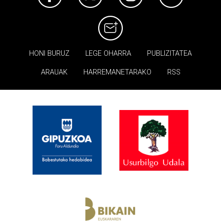
HONI BURUZ
LEGE OHARRA
PUBLIZITATEA
ARAUAK
HARREMANETARAKO
RSS