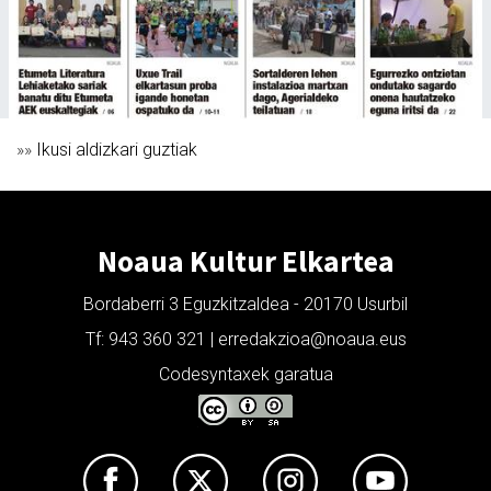
»»
Ikusi aldizkari guztiak
Noaua Kultur Elkartea
Bordaberri 3 Eguzkitzaldea - 20170 Usurbil
Tf: 943 360 321 | erredakzioa@noaua.eus
Codesyntaxek garatua