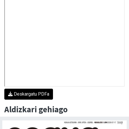
Deskargatu PDFa
Aldizkari gehiago