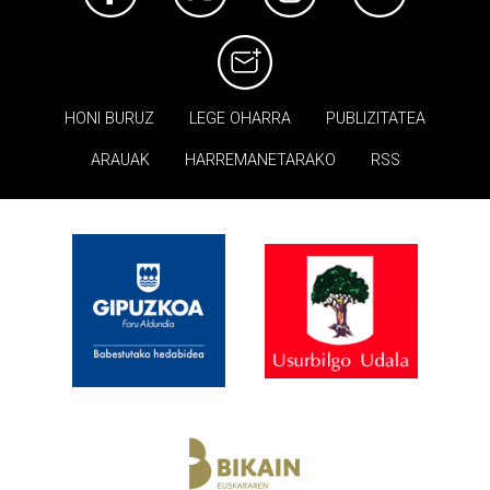
HONI BURUZ
LEGE OHARRA
PUBLIZITATEA
ARAUAK
HARREMANETARAKO
RSS