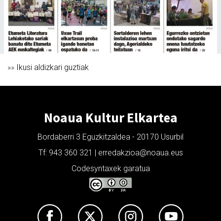
»»
Ikusi aldizkari guztiak
Noaua Kultur Elkartea
Bordaberri 3 Eguzkitzaldea - 20170 Usurbil
Tf: 943 360 321 | erredakzioa@noaua.eus
Codesyntaxek garatua