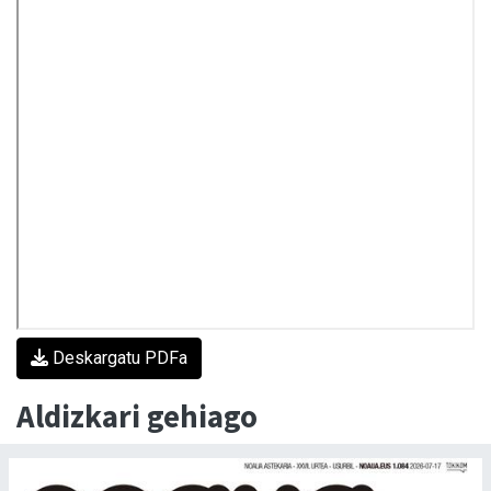
Deskargatu PDFa
Aldizkari gehiago