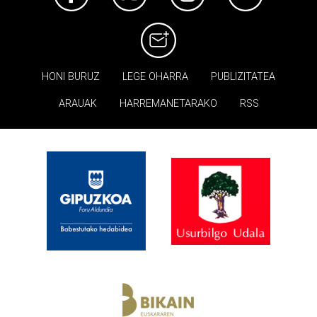
HONI BURUZ
LEGE OHARRA
PUBLIZITATEA
ARAUAK
HARREMANETARAKO
RSS