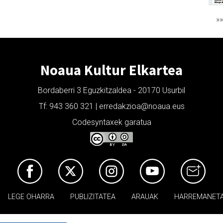
»
Noaua Kultur Elkartea
Bordaberri 3 Eguzkitzaldea - 20170 Usurbil
Tf: 943 360 321 | erredakzioa@noaua.eus
Codesyntaxek garatua
LEGE OHARRA
PUBLIZITATEA
ARAUAK
HARREMANET