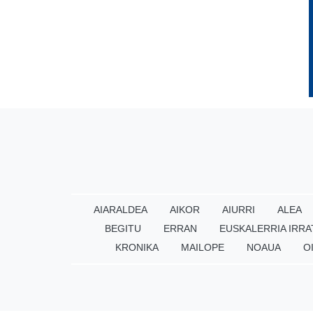
AIARALDEA
AIKOR
AIURRI
ALEA
BEGITU
ERRAN
EUSKALERRIA IRRA
KRONIKA
MAILOPE
NOAUA
O