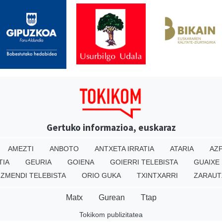
Gertuko informazioa, euskaraz
AMEZTI
ANBOTO
ANTXETA IRRATIA
ATARIA
AZP
TIA
GEURIA
GOIENA
GOIERRI TELEBISTA
GUAIXE
IZMENDI TELEBISTA
ORIO GUKA
TXINTXARRI
ZARAUT
Matx
Gurean
Ttap
Tokikom publizitatea