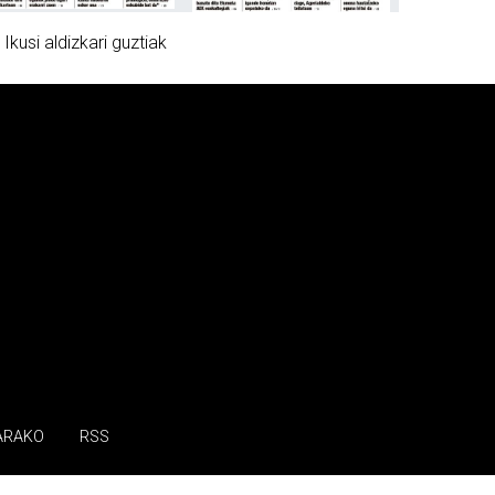
»
Ikusi aldizkari guztiak
ARAKO
RSS