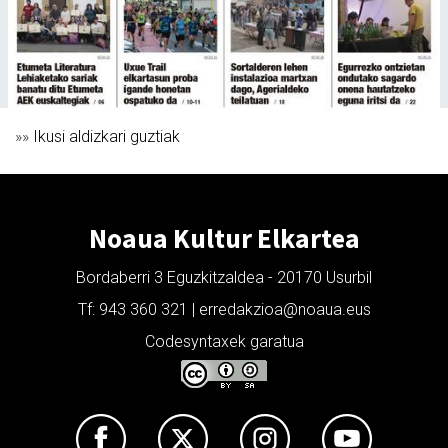
»»
Ikusi aldizkari guztiak
Noaua Kultur Elkartea
Bordaberri 3 Eguzkitzaldea - 20170 Usurbil
Tf: 943 360 321 | erredakzioa@noaua.eus
Codesyntaxek garatua