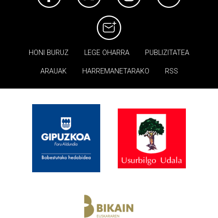
HONI BURUZ
LEGE OHARRA
PUBLIZITATEA
ARAUAK
HARREMANETARAKO
RSS