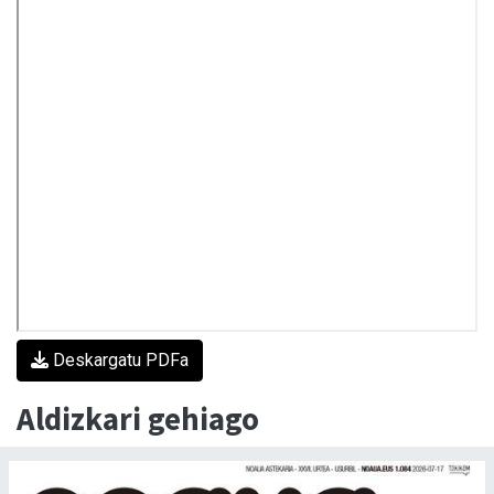
Deskargatu PDFa
Aldizkari gehiago