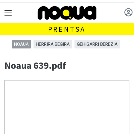
PRENTSA
NOAUA
HERRIRA BEGIRA
GEHIGARRI BEREZIA
Noaua 639.pdf