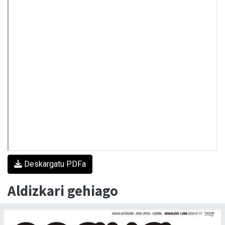
Deskargatu PDFa
Aldizkari gehiago