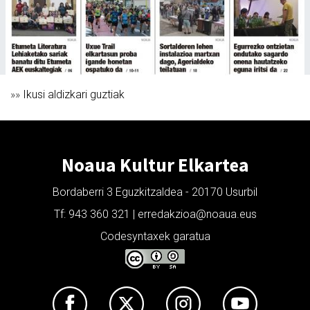
»»
Ikusi aldizkari guztiak
Noaua Kultur Elkartea
Bordaberri 3 Eguzkitzaldea - 20170 Usurbil
Tf: 943 360 321 | erredakzioa@noaua.eus
Codesyntaxek garatua