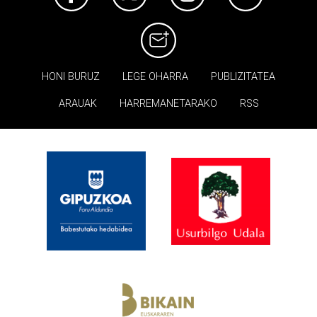
HONI BURUZ
LEGE OHARRA
PUBLIZITATEA
ARAUAK
HARREMANETARAKO
RSS