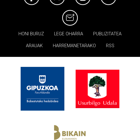
HONI BURUZ
LEGE OHARRA
PUBLIZITATEA
ARAUAK
HARREMANETARAKO
RSS