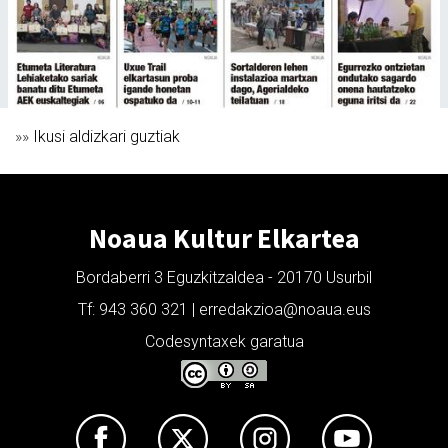
»»
Ikusi aldizkari guztiak
Noaua Kultur Elkartea
Bordaberri 3 Eguzkitzaldea - 20170 Usurbil
Tf: 943 360 321 | erredakzioa@noaua.eus
Codesyntaxek garatua