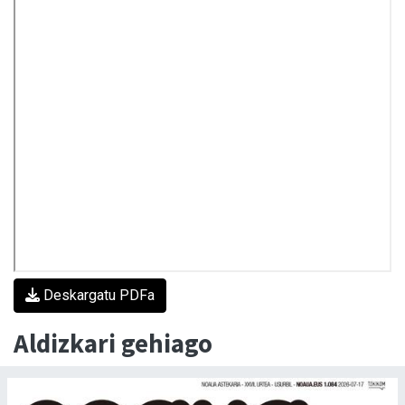
Deskargatu PDFa
Aldizkari gehiago