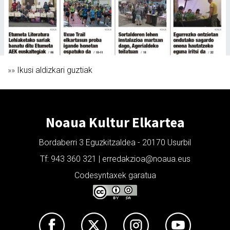
»»
Ikusi aldizkari guztiak
Noaua Kultur Elkartea
Bordaberri 3 Eguzkitzaldea - 20170 Usurbil
Tf: 943 360 321 | erredakzioa@noaua.eus
Codesyntaxek garatua