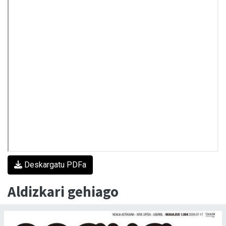
Deskargatu PDFa
Aldizkari gehiago