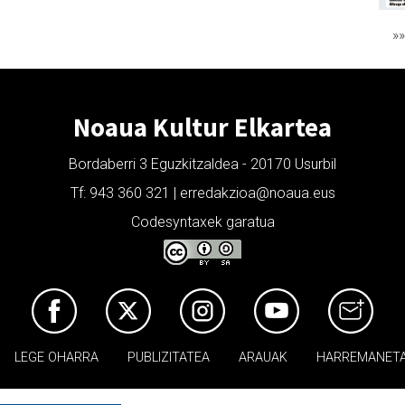
»
Noaua Kultur Elkartea
Bordaberri 3 Eguzkitzaldea - 20170 Usurbil
Tf: 943 360 321 | erredakzioa@noaua.eus
Codesyntaxek garatua
LEGE OHARRA
PUBLIZITATEA
ARAUAK
HARREMANET