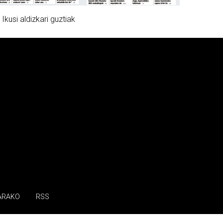
»
Ikusi aldizkari guztiak
ARAKO
RSS