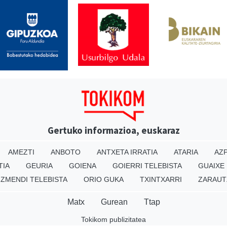
Gertuko informazioa, euskaraz
AMEZTI
ANBOTO
ANTXETA IRRATIA
ATARIA
AZP
TIA
GEURIA
GOIENA
GOIERRI TELEBISTA
GUAIXE
IZMENDI TELEBISTA
ORIO GUKA
TXINTXARRI
ZARAUT
Matx
Gurean
Ttap
Tokikom publizitatea