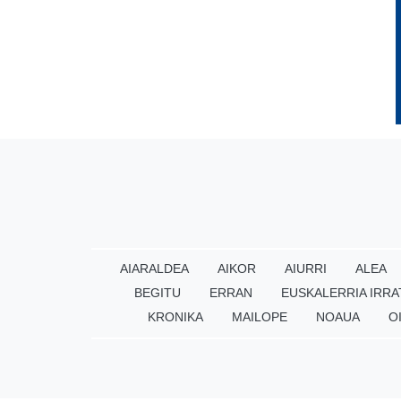
AIARALDEA
AIKOR
AIURRI
ALEA
BEGITU
ERRAN
EUSKALERRIA IRRA
KRONIKA
MAILOPE
NOAUA
O