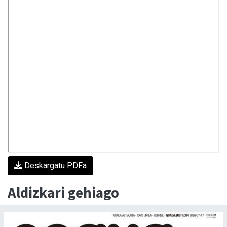
Deskargatu PDFa
Aldizkari gehiago