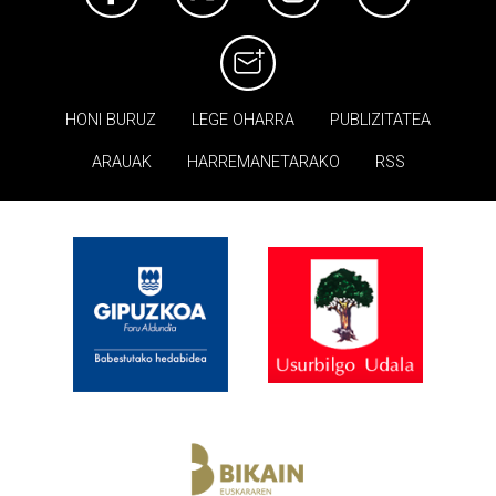
HONI BURUZ
LEGE OHARRA
PUBLIZITATEA
ARAUAK
HARREMANETARAKO
RSS