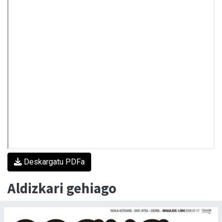
Deskargatu PDFa
Aldizkari gehiago