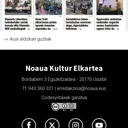
»»
Ikusi aldizkari guztiak
Noaua Kultur Elkartea
Bordaberri 3 Eguzkitzaldea - 20170 Usurbil
Tf: 943 360 321 | erredakzioa@noaua.eus
Codesyntaxek garatua