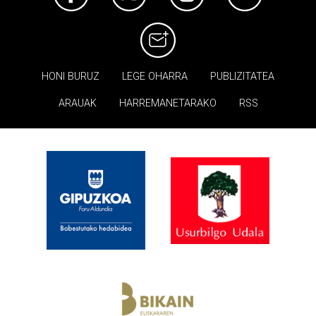
HONI BURUZ
LEGE OHARRA
PUBLIZITATEA
ARAUAK
HARREMANETARAKO
RSS