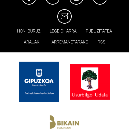
HONI BURUZ
LEGE OHARRA
PUBLIZITATEA
ARAUAK
HARREMANETARAKO
RSS