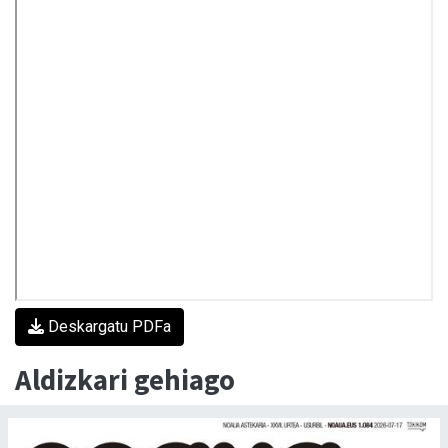
Deskargatu PDFa
Aldizkari gehiago