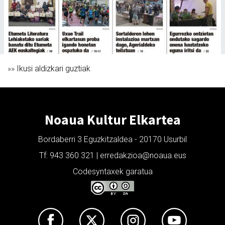
»»
Ikusi aldizkari guztiak
Noaua Kultur Elkartea
Bordaberri 3 Eguzkitzaldea - 20170 Usurbil
Tf: 943 360 321 | erredakzioa@noaua.eus
Codesyntaxek garatua