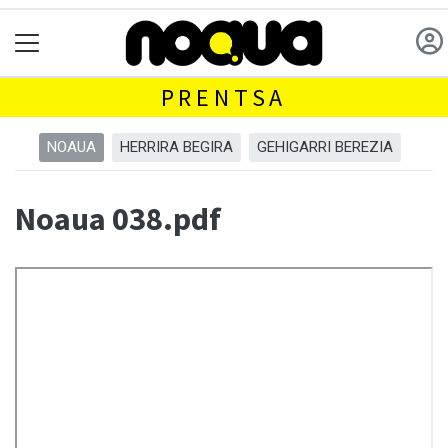
PRENTSA
NOAUA
HERRIRA BEGIRA
GEHIGARRI BEREZIA
Noaua 038.pdf