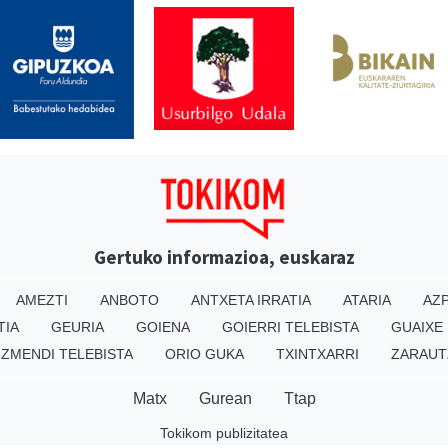
Gertuko informazioa, euskaraz
AMEZTI
ANBOTO
ANTXETA IRRATIA
ATARIA
AZP
TIA
GEURIA
GOIENA
GOIERRI TELEBISTA
GUAIXE
IZMENDI TELEBISTA
ORIO GUKA
TXINTXARRI
ZARAUT
Matx
Gurean
Ttap
Tokikom publizitatea