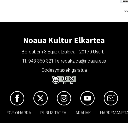
»
Noaua Kultur Elkartea
Bordaberri 3 Eguzkitzaldea - 20170 Usurbil
Tf: 943 360 321 | erredakzioa@noaua.eus
Codesyntaxek garatua
LEGE OHARRA
PUBLIZITATEA
ARAUAK
HARREMANET