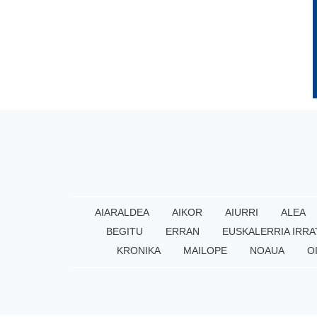
AIARALDEA
AIKOR
AIURRI
ALEA
BEGITU
ERRAN
EUSKALERRIA IRRA
KRONIKA
MAILOPE
NOAUA
O