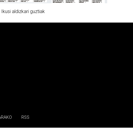
»
Ikusi aldizkari guztiak
ARAKO
RSS